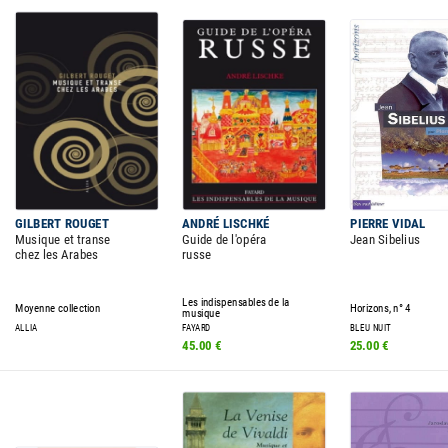
GILBERT ROUGET
ANDRÉ LISCHKÉ
PIERRE VIDAL
Musique et transe
Guide de l'opéra
Jean Sibelius
chez les Arabes
russe
Les indispensables de la
Moyenne collection
Horizons, n° 4
musique
ALLIA
FAYARD
BLEU NUIT
45.00 €
25.00 €