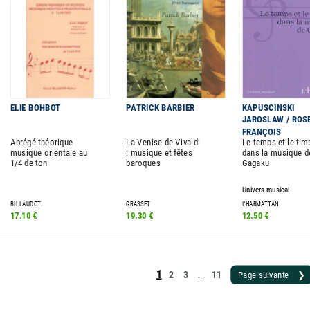
ELIE BOHBOT
PATRICK BARBIER
KAPUSCINSKI
JAROSLAW / ROS
FRANÇOIS
Abrégé théorique
La Venise de Vivaldi
Le temps et le tim
musique orientale au
: musique et fêtes
dans la musique d
1/4 de ton
baroques
Gagaku
Univers musical
BILLAUDOT
GRASSET
L'HARMATTAN
17.10 €
19.30 €
12.50 €
1
2
3
11
Page suivante ❯
...