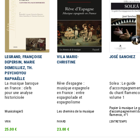
LEGRAND, FRANÇOISE
VILA MARIE-
JOSÉ SANCHEZ
DEPERSIN, MARIE
CHRISTINE
DEMEILLIEZ, TH.
PSYCHOYOU
RAPHAËLLE
La musique baroque
Rêve d'espagne :
Solea : Le guide
en France : clefs
musique espagnole
d'accompagnemen
pour une analyse
en France : entre
du chant flamenco
historicisée
espagnolade et
volume 1
espagnolisme
Papier à musique Le 
MusicologieS
Les chemins de la musique
d'accompagnement du
flamenco, n°1
VRIN
FAYARD
L'ENTRETEMPS
25.00 €
23.00 €