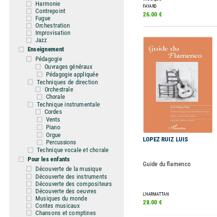
Harmonie
FAYARD
Contrepoint
26.00 €
Fugue
Orchestration
Improvisation
Jazz
Enseignement
Pédagogie
Ouvrages généraux
Pédagogie appliquée
Techniques de direction
Orchestrale
Chorale
Technique instrumentale
Cordes
Vents
Piano
Orgue
LOPEZ RUIZ LUIS
Percussions
Technique vocale et chorale
Pour les enfants
Guide du flamenco
Découverte de la musique
Découverte des instruments
Découverte des compositeurs
Découverte des oeuvres
L'HARMATTAN
Musiques du monde
28.00 €
Contes musicaux
Chansons et comptines