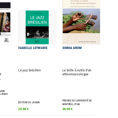
ISABELLE LEYMARIE
SIMHA AROM
Le jazz brésilien
La boîte à outils d'un
t
ethnomusicologue
,
guide
 chant
PRESSES DE L'UNIVERSITÉ DE
ÉDITIONS DU JASMIN
MONTRÉAL (PUM
24.90 €
36.00 €