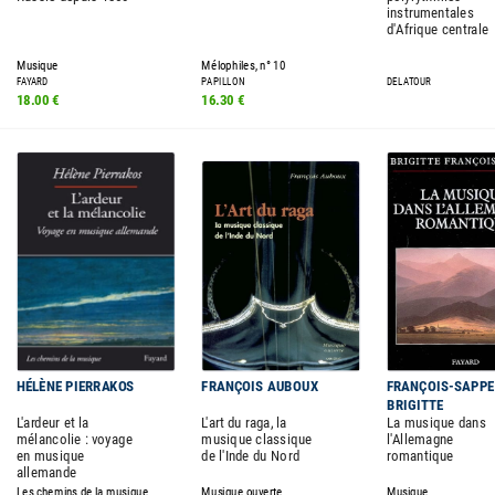
instrumentales
d'Afrique centrale
Musique
Mélophiles, n° 10
FAYARD
PAPILLON
DELATOUR
18.00 €
16.30 €
HÉLÈNE PIERRAKOS
FRANÇOIS AUBOUX
FRANÇOIS-SAPPE
BRIGITTE
L'ardeur et la
L'art du raga, la
La musique dans
mélancolie : voyage
musique classique
l'Allemagne
en musique
de l'Inde du Nord
romantique
allemande
Les chemins de la musique
Musique ouverte
Musique