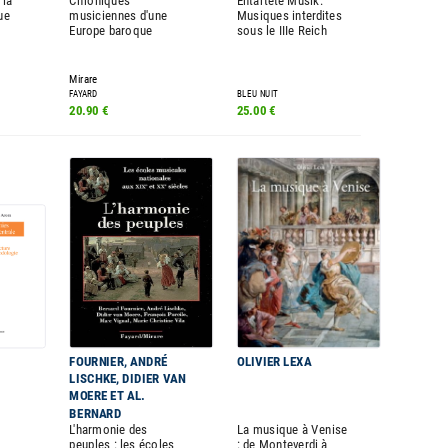
 la
Chroniques
Entartete Musik:
ue
musiciennes d'une
Musiques interdites
Europe baroque
sous le IIIe Reich
Mirare
FAYARD
BLEU NUIT
20.90 €
25.00 €
FOURNIER, ANDRÉ
OLIVIER LEXA
LISCHKE, DIDIER VAN
MOERE ET AL.
BERNARD
L'harmonie des
La musique à Venise
peuples : les écoles
: de Monteverdi à