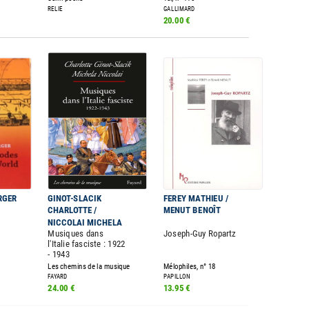
RELIE
GALLIMARD
20.00 €
RGER
GINOT-SLACIK
FEREY MATHIEU /
CHARLOTTE /
MENUT BENOÎT
NICCOLAI MICHELA
Musiques dans
Joseph-Guy Ropartz
l'Italie fasciste : 1922
- 1943
Les chemins de la musique
Mélophiles, n° 18
FAYARD
PAPILLON
24.00 €
13.95 €