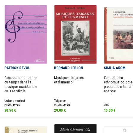
PATRICK REVOL
BERNARD LEBLON
SIMHA AROM
Conception orientale
Musiques tsiganes
L'enquête en
du temps dans la
et flamenco
ethnomusicologie 
musique occidentale
préparation, terrain
du XXe siècle
analyse
Univers musical
Tsiganes
L'HARMATTAN
L'HARMATTAN
VRIN
20.50 €
20.00 €
15.00 €