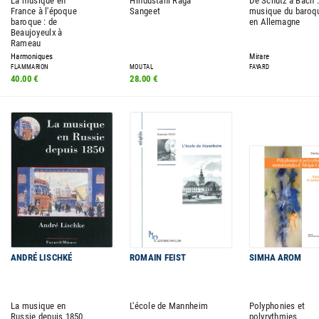
La musique en
Hindustani Raga
De Schütz à Bach :
France à l'époque
Sangeet
musique du baroq
baroque : de
en Allemagne
Beaujoyeulx à
Rameau
Harmoniques
Mirare
FLAMMARION
MOUTAL
FAYARD
40.00 €
28.00 €
ANDRÉ LISCHKÉ
ROMAIN FEIST
SIMHA AROM
La musique en
L'école de Mannheim
Polyphonies et
Russie depuis 1850
polyrythmies