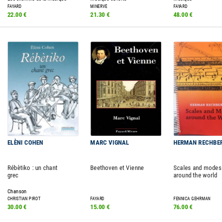
FAYARD
MINERVE
FAYARD
22.00 €
21.30 €
48.00 €
ELÈNI COHEN
MARC VIGNAL
HERMAN RECHBE
Rébètiko : un chant
Beethoven et Vienne
Scales and modes
grec
around the world
Chanson
CHRISTIAN PIROT
FAYARD
FENNICA GEHRMAN
30.00 €
15.00 €
76.00 €