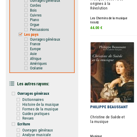
Ouvrages généraux
origines à la
Cordes
Révolution
Bois
Cuivres
Les Chemins de la musique
Piano
FAYARD
Orgue
44.00 €
Percussions
Les pays
Ouvrages généraux
France
Europe
Asie
Afrique
Amériques
Océanie
Les autres rayons:
Ouvrages généraux
Dictionnaires
Histoire de la musique
PHILIPPE BEAUSSANT
Formes de la musique
Guides pratiques
Christine de Suède et
Revues
la musique
Ecriture
Ouvrages généraux
Analyse musicale
Musique