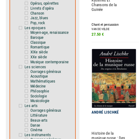
Rythmes Et
Opéras, opérettes
Chansons de la
Livrets d'opéra
Guinée
Chanson
Jazz, blues
Pop, rock
Chant et percussion
Les epoques
VAN DE VELDE
Moyen-age, renaissance
27.50 €
Baroque
Classique
Romantique
XIXe siècle
XXe siècle
Musique contemporaine
Les sciences
Ouvrages généraux
Acoustique
Mathématiques
Médecine
Philosophie
Sociologie
Musicologie
Les arts
Ouvrages généraux
ANDRÉ LISCHKÉ
Littérature
Beaux-arts
Danse
Cinéma
Histoire de la
Les instruments
musique russe : Des