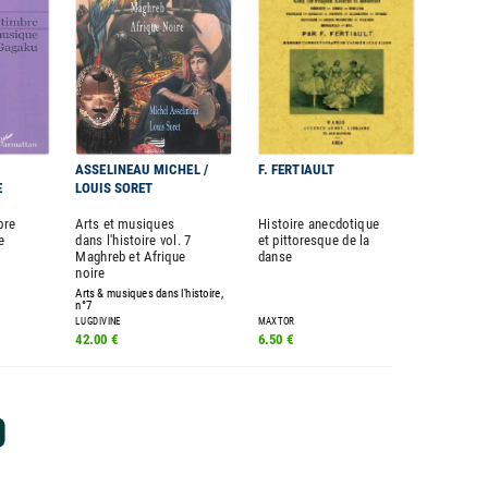
ASSELINEAU MICHEL /
F. FERTIAULT
E
LOUIS SORET
bre
Arts et musiques
Histoire anecdotique
e
dans l'histoire vol. 7
et pittoresque de la
Maghreb et Afrique
danse
noire
Arts & musiques dans l'histoire,
n°7
LUGDIVINE
MAXTOR
42.00 €
6.50 €