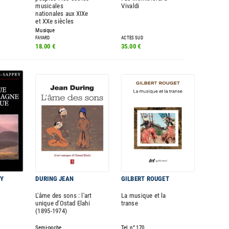
musicales
Vivaldi
nationales aux XIXe
et XXe siècles
Musique
FAYARD
ACTES SUD
18.00 €
35.00 €
Y
DURING JEAN
GILBERT ROUGET
L'âme des sons : l'art
La musique et la
unique d'Ostad Elahi
transe
(1895-1974)
Semi-poche
Tel, n° 170