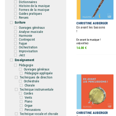
Dictionnaires
Histoire de la musique
Formes de la musique
Guides pratiques
Revues
Ecriture
CHRISTINE AUBERGER
En avant les bassons
Ouvrages généraux
!
Analyse musicale
Harmonie
Contrepoint
En avant la musique !
Fugue
ANDANTINO
Orchestration
14.00 €
Improvisation
Jazz
Enseignement
Pédagogie
Ouvrages généraux
Pédagogie appliquée
Techniques de direction
Orchestrale
Chorale
Technique instrumentale
Cordes
Vents
Piano
Orgue
Percussions
CHRISTINE AUBERGER
Technique vocale et chorale