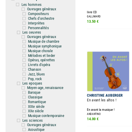
Les hommes
Ouvrages généraux
livre CD
Compositeurs
GALLIMARD
Chefs d'orchestre
13.50 €
Interprètes
Personnalités
Les oeuvres
Ouvrages généraux
Musique de chambre
Musique symphonique
Musique chorale
Mélodies et lieder
Opéras, opérettes
Livrets d'opéra
Chanson
Jazz, blues
Pop, rock
Les epoques
Moyen-age, renaissance
Baroque
CHRISTINE AUBERGER
Classique
En avant les altos !
Romantique
XIXe siècle
En avant la musique !
XXe siècle
ANDANTINO
Musique contemporaine
14.00 €
Les sciences
Ouvrages généraux
Acoustique