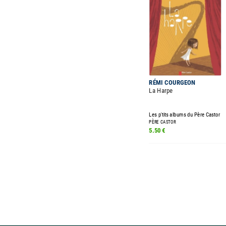
RÉMI COURGEON
La Harpe
Les p'tits albums du Père Castor
PÈRE CASTOR
5.50 €