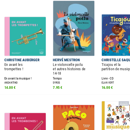
CHRISTINE AUBERGER
HERVÉ MESTRON
CHRISTELLE SAQ
En avant les
Le violoncelle poilu
Ticajou et la
trompettes !
et autres histoires de
partition de musiq
14-18
En avant la musique !
Tempo
Livre - CD
ANDANTINO
SYROS
ELAN VERT
14.00 €
7.95 €
16.00 €