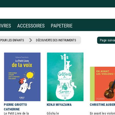
IVRES
ACCESSOIRES
PAPETERIE
Page suiv
POUR LES ENFANTS
DÉCOUVERTE DES INSTRUMENTS
PIERRE GRIOTTO
KENJI MIYAZAWA
CHRISTINE AUBE
CATHERINE
Le Petit Livre de la
Gôshu le
En avant les violon