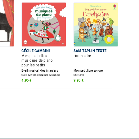
I
CÉCILE GAMBINI
SAM TAPLIN TEXTE
,
Mes plus belles
L'orchestre
musiques de piano
pour les petits
Eveil musical - les imagiers
Mon petit livre sonore
GALLIMARD JEUNESSE MUSIQUE
USBORNE
4.95 €
9.95 €