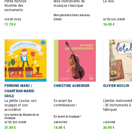
Petite histoire
Mes instruments de
La voix
illustrée des
musique classique
instruments
Mes premiers livres sonores
VAN DE VELDE
GRUND
ACTES SUD JUNIOR
11.70 €
16.00 €
PERRONE MARC /
CHRISTINE AUBERGER
OLIVIER NOCLIN
CHANTRAN MARIE-
ODILE
La petite Louise, ses
En avant les
L'atelier instrumen
voyages et son
contrebasses !
- 30 instruments à
accordéon
fabriquer
Les contes du Musée de la
En avant la musique !
musique
ACTES SUD JUNIOR
ANDANTINO
LUGDIVINE
21.00 €
14.00 €
26.90 €