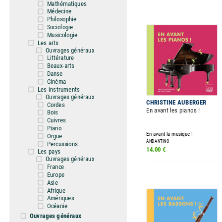
Mathématiques
Médecine
Philosophie
Sociologie
Musicologie
Les arts
Ouvrages généraux
Littérature
Beaux-arts
Danse
Cinéma
Les instruments
Ouvrages généraux
CHRISTINE AUBERGER
Cordes
En avant les pianos !
Bois
Cuivres
Piano
En avant la musique !
Orgue
ANDANTINO
Percussions
14.00 €
Les pays
Ouvrages généraux
France
Europe
Asie
Afrique
Amériques
Océanie
Ouvrages généraux