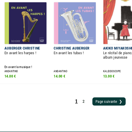
AUBERGER CHRISTINE
CHRISTINE AUBERGER
AKIKO MIYAKOSH
En avant les harpes !
En avant les tubas !
Le récital de piano
album jeunesse
En avant la musique !
ANDANTINO
ANDANTINO
KALEIDOSCOPE
14.00 €
14.00 €
13.00 €
1
2
Page suivante ❯