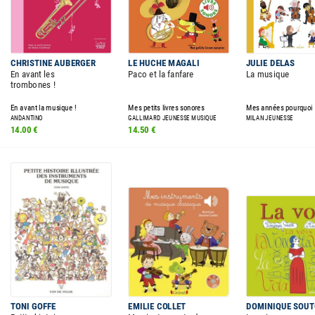
CHRISTINE AUBERGER
LE HUCHE MAGALI
JULIE DELAS
En avant les
Paco et la fanfare
La musique
trombones !
En avant la musique !
Mes petits livres sonores
Mes années pourquoi
ANDANTINO
GALLIMARD JEUNESSE MUSIQUE
MILAN JEUNESSE
14.00 €
14.50 €
TONI GOFFE
EMILIE COLLET
DOMINIQUE SOU