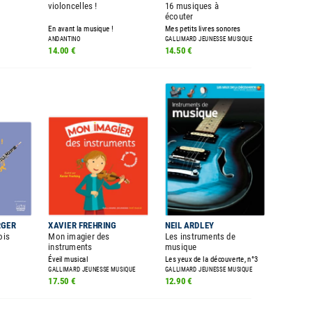
violoncelles !
16 musiques à
écouter
En avant la musique !
Mes petits livres sonores
ANDANTINO
GALLIMARD JEUNESSE MUSIQUE
14.00 €
14.50 €
RGER
XAVIER FREHRING
NEIL ARDLEY
ois
Mon imagier des
Les instruments de
instruments
musique
Éveil musical
Les yeux de la découverte, n°3
GALLIMARD JEUNESSE MUSIQUE
GALLIMARD JEUNESSE MUSIQUE
17.50 €
12.90 €