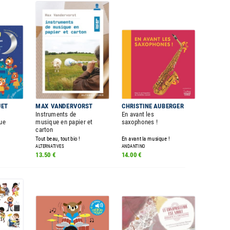
UET
MAX VANDERVORST
CHRISTINE AUBERGER
Instruments de
En avant les
ue
musique en papier et
saxophones !
carton
Tout beau, tout bio !
En avant la musique !
ALTERNATIVES
ANDANTINO
13.50 €
14.00 €