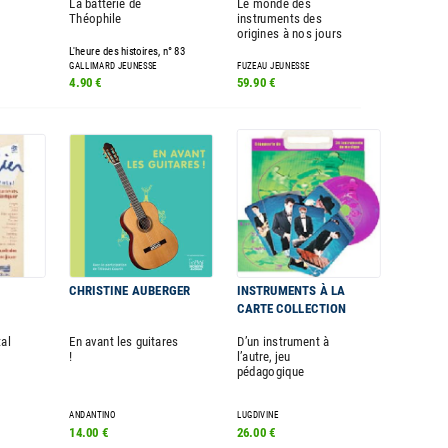
La batterie de
Le monde des
Théophile
instruments des
origines à nos jours
L'heure des histoires, n° 83
GALLIMARD JEUNESSE
FUZEAU JEUNESSE
4.90 €
59.90 €
CHRISTINE AUBERGER
INSTRUMENTS À LA
CARTE COLLECTION
tal
En avant les guitares
D’un instrument à
!
l’autre, jeu
pédagogique
ANDANTINO
LUGDIVINE
14.00 €
26.00 €