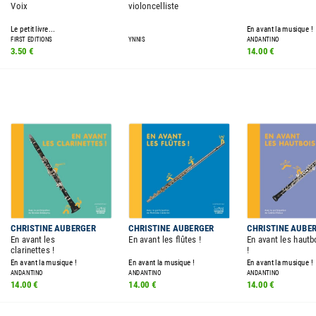
Voix
violoncelliste
Le petit livre...
En avant la musique !
FIRST EDITIONS
YNNIS
ANDANTINO
3.50 €
14.00 €
CHRISTINE AUBERGER
CHRISTINE AUBERGER
CHRISTINE AUBE
En avant les
En avant les flûtes !
En avant les hautb
clarinettes !
!
En avant la musique !
En avant la musique !
En avant la musique !
ANDANTINO
ANDANTINO
ANDANTINO
14.00 €
14.00 €
14.00 €