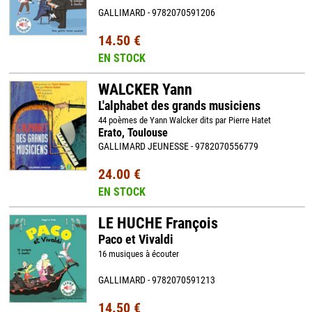
GALLIMARD - 9782070591206
14.50 €
EN STOCK
WALCKER Yann
L'alphabet des grands musiciens
44 poèmes de Yann Walcker dits par Pierre Hatet
Erato, Toulouse
GALLIMARD JEUNESSE - 9782070556779
24.00 €
EN STOCK
LE HUCHE François
Paco et Vivaldi
16 musiques à écouter
GALLIMARD - 9782070591213
14.50 €