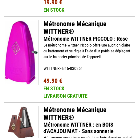
19.90 €
EN STOCK
Métronome Mécanique
WITTNER®
Métronome WITTNER PICCOLO : Rose
Le métronome Wittner Piccolo offre une audition claire
du battement et se règle à l'aide d'un poids se déplaçant
sur le balancier principal de l'appareil.
WITTNER - B16-830361
49.90 €
EN STOCK
LIVRAISON GRATUITE
Métronome Mécanique
WITTNER®
Métronome WITTNER : en BOIS
d'ACAJOU MAT - Sans sonnerie
Métronome mécanique en véritable bois d'acajou mat et