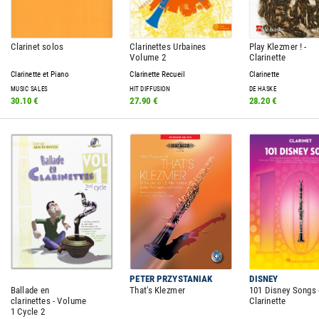
Clarinet solos
Clarinettes Urbaines
Play Klezmer ! -
Volume 2
Clarinette
Clarinette et Piano
Clarinette Recueil
Clarinette
MUSIC SALES
HIT DIFFUSION
DE HASKE
30.10 €
27.90 €
28.20 €
PETER PRZYSTANIAK
DISNEY
Ballade en
That's Klezmer
101 Disney Songs 
clarinettes - Volume
Clarinette
1 Cycle 2