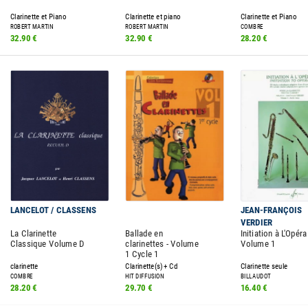
Clarinette et Piano
Clarinette et piano
Clarinette et Piano
ROBERT MARTIN
ROBERT MARTIN
COMBRE
32.90 €
32.90 €
28.20 €
LANCELOT / CLASSENS
JEAN-FRANÇOIS
VERDIER
La Clarinette
Ballade en
Initiation à L'Opéra
Classique Volume D
clarinettes - Volume
Volume 1
1 Cycle 1
clarinette
Clarinette(s) + Cd
Clarinette seule
COMBRE
HIT DIFFUSION
BILLAUDOT
28.20 €
29.70 €
16.40 €