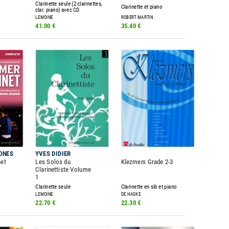
Clarinette seule (2 clarinettes,
Clarinette et piano
clar. piano) avec CD
LEMOINE
ROBERT MARTIN
41.00 €
35.40 €
ONES
YVES DIDIER
net
Les Solos du
Klezmers Grade 2-3
Clarinettiste Volume
1
Clarinette seule
Clarinette en sib et piano
LEMOINE
DE HASKE
22.70 €
22.30 €