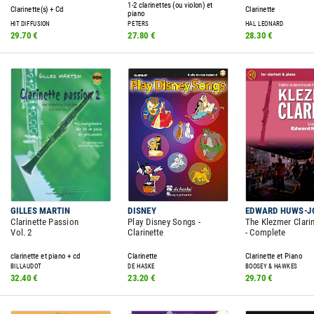
1-2 clarinettes (ou violon) et
Clarinette(s) + Cd
Clarinette
piano
HIT DIFFUSION
PETERS
HAL LEONARD
29.70 €
27.80 €
28.30 €
GILLES MARTIN
DISNEY
EDWARD HUWS-J
Clarinette Passion
Play Disney Songs -
The Klezmer Clari
Vol. 2
Clarinette
- Complete
clarinette et piano + cd
Clarinette
Clarinette et Piano
BILLAUDOT
DE HASKE
BOOSEY & HAWKES
32.40 €
23.20 €
29.70 €