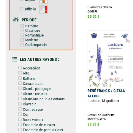
Clarinette et Piano
Difficile
COMBRE
25.70 €
PERIODE :
Baroque
Classique
Romantique
Moderne
Contemporain
LES AUTRES RAYONS :
Accordéon
Alto
Batterie
Caisse-claire
Chant : pédagogie
RENÉ FRANCK / CIESLA
Chant : recueils
ALEXIS
Chansons pour les enfants
Lustucru Migrations
Clavecin
Contrebasse
Cor
Recueil de Clarinette
Duos vocaux
ROBERT MARTIN
37.70 €
Ensemble de cuivres
Ensemble de percussions