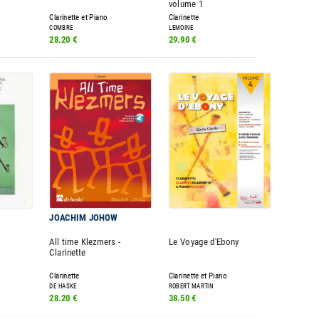
volume 1
Clarinette et Piano
Clarinette
COMBRE
LEMOINE
28.20 €
29.90 €
JOACHIM JOHOW
All time Klezmers -
Le Voyage d'Ebony
Clarinette
Clarinette
Clarinette et Piano
DE HASKE
ROBERT MARTIN
28.20 €
38.50 €