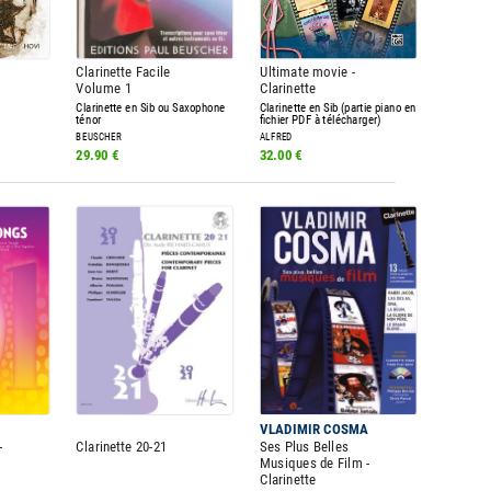
Clarinette Facile
Ultimate movie -
Volume 1
Clarinette
Clarinette en Sib ou Saxophone
Clarinette en Sib (partie piano en
ténor
fichier PDF à télécharger)
BEUSCHER
ALFRED
29.90 €
32.00 €
VLADIMIR COSMA
-
Clarinette 20-21
Ses Plus Belles
Musiques de Film -
Clarinette