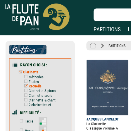
PARTITIONS
L
PARTITIONS
RAYON CHOISI :
Clarinette
Méthodes
Etudes
Recueils
Clarinette & piano
Clarinette seule
Clarinette & chant
2 clarinettes et +
DIFFICULTÉ :
JACQUES LANCELOT
Facile
La Clarinette
Classique Volume A
Moyen