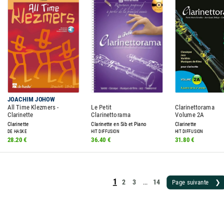
JOACHIM JOHOW
All Time Klezmers -
Le Petit
Clarinettorama
Clarinette
Clarinettorama
Volume 2A
Clarinette
Clarinette en Sib et Piano
Clarinette
DE HASKE
HIT DIFFUSION
HIT DIFFUSION
28.20 €
36.40 €
31.80 €
1
2
3
14
Page suivante ❯
...