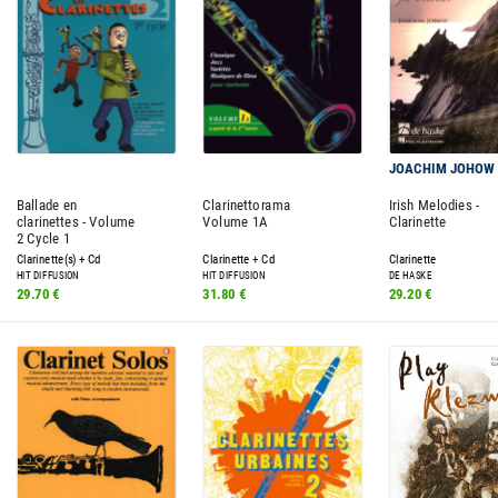
JOACHIM JOHOW
Ballade en
Clarinettorama
Irish Melodies -
clarinettes - Volume
Volume 1A
Clarinette
2 Cycle 1
Clarinette(s) + Cd
Clarinette + Cd
Clarinette
HIT DIFFUSION
HIT DIFFUSION
DE HASKE
29.70 €
31.80 €
29.20 €