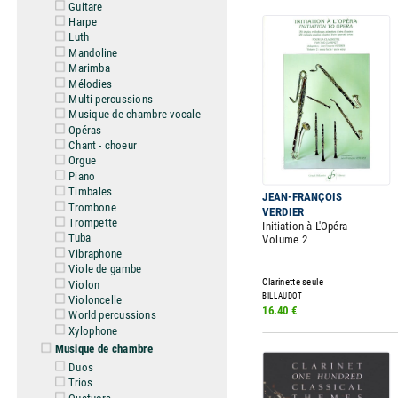
Guitare
Harpe
Luth
Mandoline
Marimba
Mélodies
Multi-percussions
Musique de chambre vocale
Opéras
Chant - choeur
Orgue
Piano
Timbales
JEAN-FRANÇOIS
Trombone
VERDIER
Trompette
Initiation à L'Opéra
Tuba
Volume 2
Vibraphone
Viole de gambe
Clarinette seule
Violon
BILLAUDOT
Violoncelle
16.40 €
World percussions
Xylophone
Musique de chambre
Duos
Trios
Quatuors