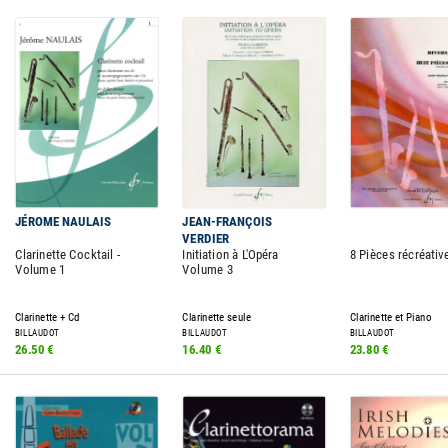
JÉROME NAULAIS
JEAN-FRANÇOIS
VERDIER
Clarinette Cocktail -
Initiation à L'Opéra
8 Pièces récréativ
Volume 1
Volume 3
Clarinette + Cd
Clarinette seule
Clarinette et Piano
BILLAUDOT
BILLAUDOT
BILLAUDOT
26.50 €
16.40 €
23.80 €