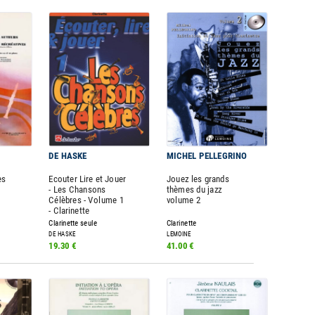
DE HASKE
MICHEL PELLEGRINO
es
Ecouter Lire et Jouer
Jouez les grands
- Les Chansons
thèmes du jazz
Célèbres - Volume 1
volume 2
- Clarinette
Clarinette seule
Clarinette
DE HASKE
LEMOINE
19.30 €
41.00 €