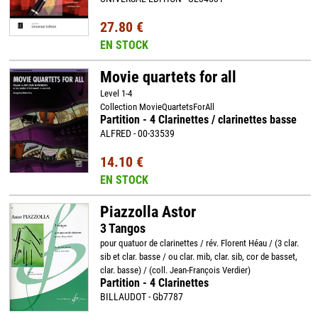
27.80 €
EN STOCK
Movie quartets for all
Level 1-4
Collection MovieQuartetsForAll
Partition - 4 Clarinettes / clarinettes basse
ALFRED - 00-33539
14.10 €
EN STOCK
Piazzolla Astor
3 Tangos
pour quatuor de clarinettes / rév. Florent Héau / (3 clar.
sib et clar. basse / ou clar. mib, clar. sib, cor de basset,
clar. basse) / (coll. Jean-François Verdier)
Partition - 4 Clarinettes
BILLAUDOT - Gb7787