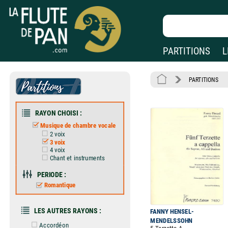
PARTITIONS
L
PARTITIONS
RAYON CHOISI :
Musique de chambre vocale
2 voix
3 voix
4 voix
Chant et instruments
PERIODE :
Romantique
LES AUTRES RAYONS :
FANNY HENSEL-
MENDELSSOHN
Accordéon