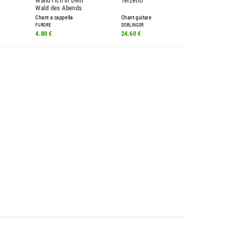
Wand'l Ich In Dem
Terzetto
Wald des Abends
Chant a cappella
Chant guitare
FURORE
DOBLINGER
4.80 €
24.60 €