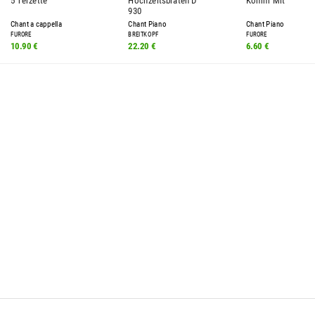
5 Terzette
Hochzeitsbraten D
Komm Mit
930
Chant a cappella
Chant Piano
Chant Piano
FURORE
BREITKOPF
FURORE
10.90 €
22.20 €
6.60 €