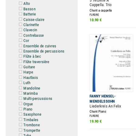
5 Terzette A
Alto
Cappella. Trio
Basson
Chant a cappella
Batterie
FURORE
Caisse-claire
10.90 €
Clarinette
Clavecin
Contrebasse
Cor
Ensemble de cuivres
Ensemble de percussions
Flûte à bec
Flûte traversière
Guitare
Harpe
Hautbois
Luth
Mandoline
Marimba
FANNY HENSEL-
Multi-percussions
MENDELSSOHN
Orgue
Liederkreis An Felix
Piano
Chant Piano
Saxophone
FURORE
Timbales
19.90 €
Trombone
Trompette
Tuba