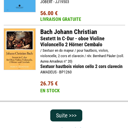
JOBERT - JJ19503
56.00 €
LIVRAISON GRATUITE
Bach Johann Christian
Sextett In C-Dur - oboe Violine
Violoncello 2 Hörner Cembalo
/ Sextuor en do majeur / pour hautbois, violon,
violoncelle, 2 cors et clavecin / rév. Bernhard Päuler (coll.
Aurea Amadeus n° 20)
Sextuor hautbois violon cello 2 cors clavecin
AMADEUS - BP1260
26.75 €
EN STOCK
Suite >>>