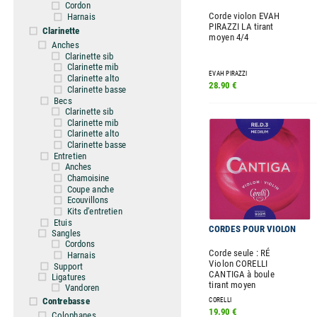
Cordon
Corde violon EVAH
Harnais
PIRAZZI LA tirant
Clarinette
moyen 4/4
Anches
Clarinette sib
Clarinette mib
EVAH PIRAZZI
Clarinette alto
28.90 €
Clarinette basse
Becs
Clarinette sib
Clarinette mib
Clarinette alto
Clarinette basse
Entretien
Anches
Chamoisine
Coupe anche
Ecouvillons
Kits d'entretien
Etuis
CORDES POUR VIOLON
Sangles
Cordons
Corde seule : RÉ
Harnais
Violon CORELLI
Support
CANTIGA à boule
Ligatures
tirant moyen
Vandoren
Contrebasse
CORELLI
19.90 €
Colophanes