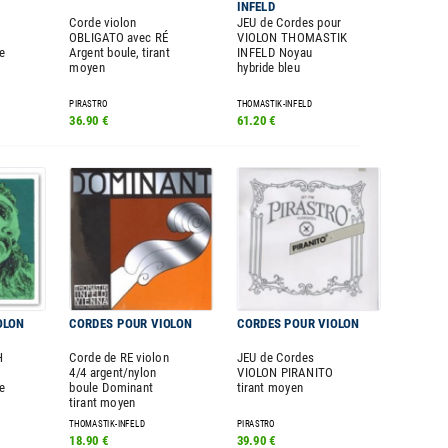
INFELD
Corde violon
JEU de Cordes pour
OBLIGATO avec RÉ
VIOLON THOMASTIK
e
Argent boule, tirant
INFELD Noyau
moyen
hybride bleu
PIRASTRO
THOMASTIK-INFELD
36.90 €
61.20 €
OLON
CORDES POUR VIOLON
CORDES POUR VIOLON
H
Corde de RE violon
JEU de Cordes
4/4 argent/nylon
VIOLON PIRANITO
e
boule Dominant
tirant moyen
tirant moyen
THOMASTIK-INFELD
PIRASTRO
18.90 €
39.90 €