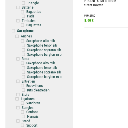
PIRANITO MI à boule
Triangle
tirant moyen
Batterie
Baguettes
Pads
PIRASTRO
Timbales
8.90 €
Baguettes
Saxophone
Anches
Saxophone alto mib
Saxophone ténor sib
Saxophone soprano sib
Saxophone baryton mib
Becs
Saxophone alto mib
Saxophone ténor sib
Saxophone soprano sib
Saxophone baryton mib
Entretien
Ecouvillons
Kits d'entretien
Etuis
Ligatures
Vandoren
Sangles
Cordons
Harnais
Stand
Support