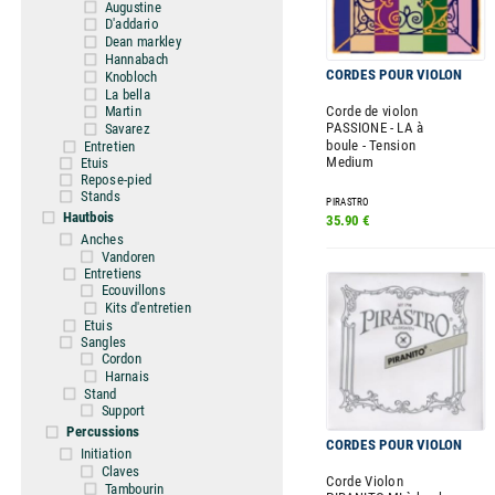
Augustine
D'addario
Dean markley
Hannabach
CORDES POUR VIOLON
Knobloch
La bella
Corde de violon
Martin
PASSIONE - LA à
Savarez
boule - Tension
Entretien
Medium
Etuis
Repose-pied
Stands
PIRASTRO
Hautbois
35.90 €
Anches
Vandoren
Entretiens
Ecouvillons
Kits d'entretien
Etuis
Sangles
Cordon
Harnais
Stand
Support
Percussions
CORDES POUR VIOLON
Initiation
Claves
Corde Violon
Tambourin