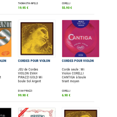
THOMASTIK-INFELD
CORELLI
19.95 €
55.90 €
OLON
CORDES POUR VIOLON
CORDES POUR VIOLON
JEU de Cordes
Corde seule : Mi
VIOLON EVAH
Violon CORELLI
t
PIRAZZI GOLD Mi
CANTIGA à boule
boule Sol Argent
tirant moyen
EVAH PIRAZZI
CORELLI
99.90 €
6.90 €