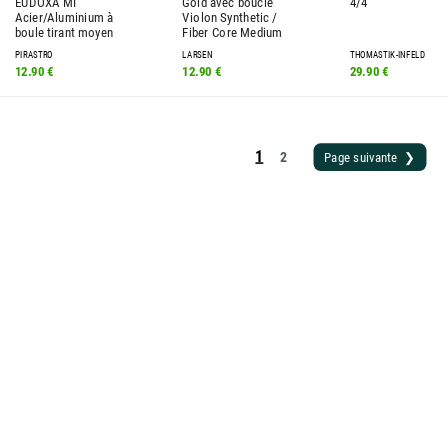
EUDOXA MI
Gold avec boucle
4/4
Acier/Aluminium à
Violon Synthetic /
boule tirant moyen
Fiber Core Medium
PIRASTRO
LARSEN
THOMASTIK-INFELD
12.90 €
12.90 €
29.90 €
1
2
Page suivante ❯