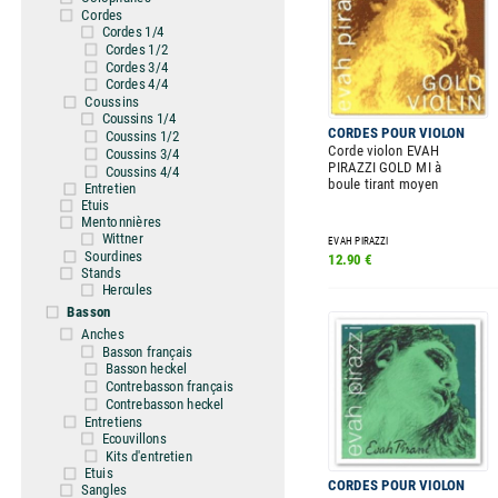
Cordes
Cordes 1/4
Cordes 1/2
Cordes 3/4
Cordes 4/4
Coussins
Coussins 1/4
CORDES POUR VIOLON
Coussins 1/2
Corde violon EVAH
Coussins 3/4
PIRAZZI GOLD MI à
Coussins 4/4
boule tirant moyen
Entretien
Etuis
Mentonnières
Wittner
EVAH PIRAZZI
Sourdines
12.90 €
Stands
Hercules
Basson
Anches
Basson français
Basson heckel
Contrebasson français
Contrebasson heckel
Entretiens
Ecouvillons
Kits d'entretien
Etuis
CORDES POUR VIOLON
Sangles