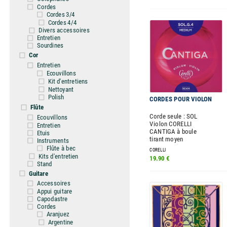
Cordes
Cordes 3/4
Cordes 4/4
Divers accessoires
Entretien
Sourdines
Cor
Entretien
Ecouvillons
Kit d'entretiens
Nettoyant
Polish
CORDES POUR VIOLON
Flûte
Corde seule : SOL
Ecouvillons
Violon CORELLI
Entretien
CANTIGA à boule
Etuis
tirant moyen
Instruments
Flûte à bec
CORELLI
Kits d'entretien
19.90 €
Stand
Guitare
Accessoires
Appui guitare
Capodastre
Cordes
Aranjuez
Argentine