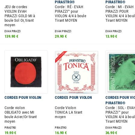
PIRASTRO®
PIRASTRO®
JEU de cordes
Corde : RÉ - EVAH
Corde : MI - EVAH
VIOLON EVAH
PIRAZZI™ pour
PIRAZZI POUR
PIRAZZI GOLD Mi à
VIOLON 4/4 à boule
VIOLON 4/4 à boul
boule Sol Or, tirant
Tirant MOYEN
Tirant MOYEN
moyen
EVAH PIRAZZI
EVAH PIRAZZI
EVAH PIRAZZI
139.90 €
29.90 €
13.90 €
CORDES POUR VIOLON
CORDES POUR VIOLON
CORDES POUR VI
PIRASTRO®
Corde violon
Corde Violon
Corde : SOL - EVA
OBLIGATO avec MI
TONICA LA tirant
PIRAZZI™ pour
boule Acier/Or tirant
moyen
VIOLON 4/4 à boul
moyen
Tirant MOYEN
PIRASTRO
PIRASTRO
EVAH PIRAZZI
19.90 €
16.90 €
36.90 €