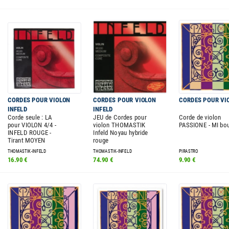
CORDES POUR VIOLON
CORDES POUR VIOLON
CORDES POUR VI
INFELD
INFELD
Corde seule : LA
JEU de Cordes pour
Corde de violon
pour VIOLON 4/4 -
violon THOMASTIK
PASSIONE - MI bo
INFELD ROUGE -
Infeld Noyau hybride
Tirant MOYEN
rouge
THOMASTIK-INFELD
THOMASTIK-INFELD
PIRASTRO
16.90 €
74.90 €
9.90 €