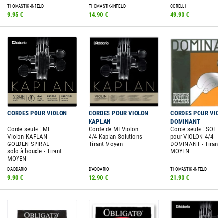
THOMASTIK-INFELD
THOMASTIK-INFELD
CORELLI
9.95 €
14.90 €
49.90 €
CORDES POUR VIOLON
CORDES POUR VIOLON
CORDES POUR VI
KAPLAN
DOMINANT
Corde seule : MI
Corde de MI Violon
Corde seule : SOL
Violon KAPLAN
4/4 Kaplan Solutions
pour VIOLON 4/4 -
GOLDEN SPIRAL
Tirant Moyen
DOMINANT - Tiran
solo à boucle - Tirant
MOYEN
MOYEN
D'ADDARIO
D'ADDARIO
THOMASTIK-INFELD
9.90 €
12.90 €
21.90 €