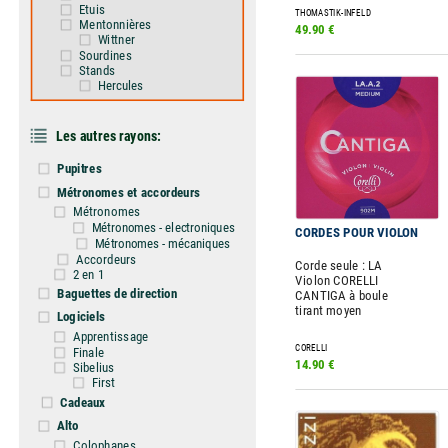
Etuis
THOMASTIK-INFELD
Mentonnières
49.90 €
Wittner
Sourdines
Stands
Hercules
Les autres rayons:
Pupitres
Métronomes et accordeurs
Métronomes
Métronomes - electroniques
CORDES POUR VIOLON
Métronomes - mécaniques
Accordeurs
Corde seule : LA
2 en 1
Violon CORELLI
Baguettes de direction
CANTIGA à boule
tirant moyen
Logiciels
Apprentissage
CORELLI
Finale
14.90 €
Sibelius
First
Cadeaux
Alto
Colophanes