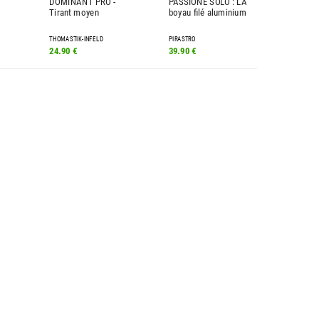
DOMINANT PRO -
PASSIONE SOLO : LA
Tirant moyen
boyau filé aluminium
THOMASTIK-INFELD
PIRASTRO
24.90 €
39.90 €