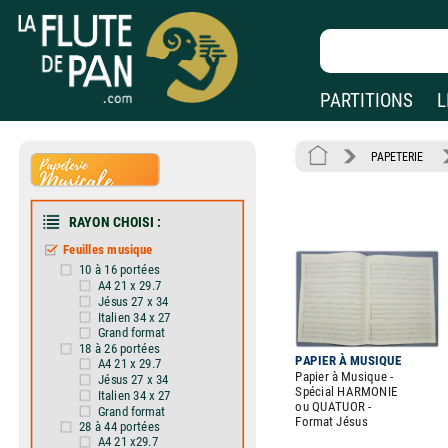
PARTITIONS
L
PAPETERIE
RAYON CHOISI :
Feuilles musique
10 à 16 portées
A4 21 x 29.7
Jésus 27 x 34
Italien 34 x 27
Grand format
18 à 26 portées
PAPIER À MUSIQUE
A4 21 x 29.7
Papier à Musique -
Jésus 27 x 34
Spécial HARMONIE
Italien 34 x 27
ou QUATUOR -
Grand format
Format Jésus
28 à 44 portées
A4 21 x29.7