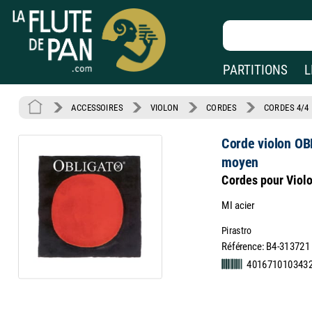
PARTITIONS
L
ACCESSOIRES
VIOLON
CORDES
CORDES 4/4
Corde violon OB
moyen
Cordes pour Viol
MI acier
Pirastro
Référence: B4-313721
401671010343