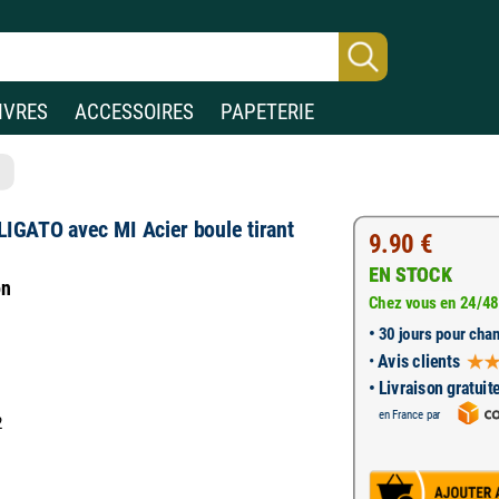
IVRES
ACCESSOIRES
PAPETERIE
LIGATO avec MI Acier boule tirant
9.90 €
EN STOCK
on
Chez vous en 24/48
•
30 jours pour chan
•
Avis clients
• Livraison gratuit
en France par
2