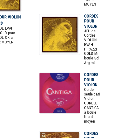
MOYEN
CORDES
OUR VIOLON
POUR
O®
VIOLON
SOL EVAH
JEU de
GOLD pour
Cordes
OL OR à
VIOLON
nt MOYEN
EVAH
PIRAZZI
GOLD Mi
boule Sol
Argent
CORDES
POUR
VIOLON
Corde
seule : Mi
Violon
CORELLI
CANTIGA
à boule
tirant
moyen
CORDES