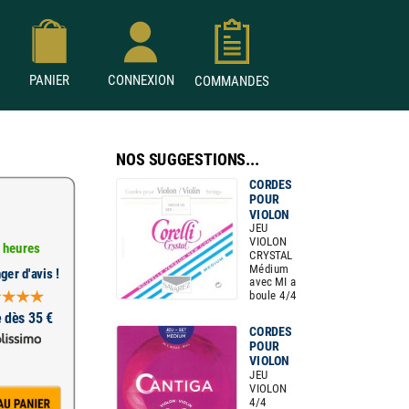
PANIER
CONNEXION
COMMANDES
NOS SUGGESTIONS...
CORDES
POUR
VIOLON
JEU
VIOLON
 heures
CRYSTAL
Médium
ger d'avis !
avec MI a
boule 4/4
e dès 35 €
CORDES
POUR
VIOLON
JEU
VIOLON
4/4