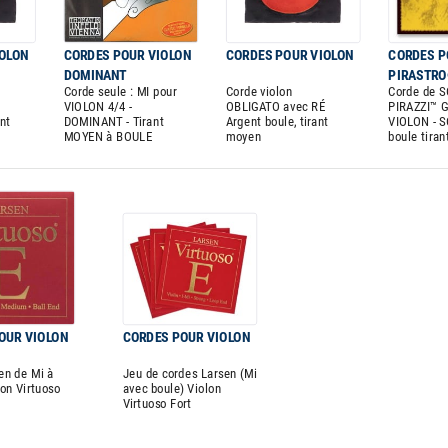
IOLON
CORDES POUR VIOLON
CORDES POUR VIOLON
CORDES P
DOMINANT
PIRASTR
Corde seule : MI pour
Corde violon
Corde de 
VIOLON 4/4 -
OBLIGATO avec RÉ
PIRAZZI™ 
nt
DOMINANT - Tirant
Argent boule, tirant
VIOLON - S
MOYEN à BOULE
moyen
boule tira
OUR VIOLON
CORDES POUR VIOLON
en de Mi à
Jeu de cordes Larsen (Mi
lon Virtuoso
avec boule) Violon
Virtuoso Fort