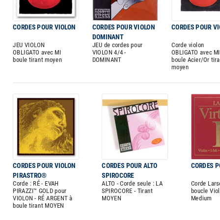
CORDES POUR VIOLON
CORDES POUR VIOLON
CORDES POUR V
DOMINANT
JEU VIOLON
JEU de cordes pour
Corde violon
OBLIGATO avec MI
VIOLON 4/4 -
OBLIGATO avec MI
boule tirant moyen
DOMINANT
boule Acier/Or tira
moyen
CORDES POUR VIOLON
CORDES POUR ALTO
CORDES P
PIRASTRO®
SPIROCORE
Corde : RÉ - EVAH
ALTO - Corde seule : LA
Corde Lars
PIRAZZI™ GOLD pour
SPIROCORE - Tirant
boucle Vio
VIOLON - RÉ ARGENT à
MOYEN
Medium
boule tirant MOYEN