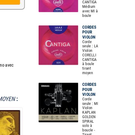
CANTIGA
Médium
avec MI à
boule
CORDES
POUR
VIOLON
Corde
seule : LA
Violon
CORELLI
CANTIGA
à boule
imo avec
tirant
moyen
CORDES
POUR
VIOLON
 MOYEN
:
Corde
seule : MI
Violon
KAPLAN
GOLDEN
SPIRAL
solo à
boucle -
Tirant