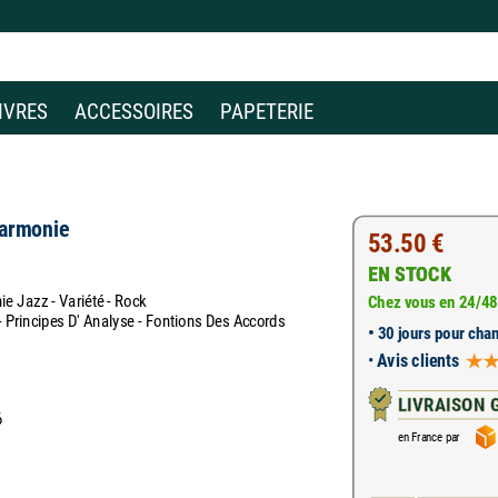
IVRES
ACCESSOIRES
PAPETERIE
Harmonie
53.50 €
EN STOCK
e Jazz - Variété - Rock
Chez vous en 24/48
 - Principes D' Analyse - Fontions Des Accords
•
30 jours pour chan
•
Avis clients
LIVRAISON 
6
en France par