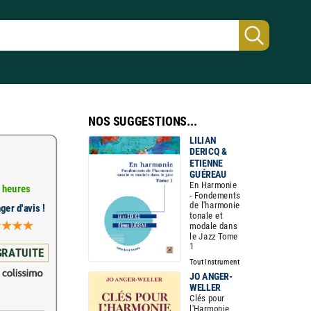
NOS SUGGESTIONS...
LILIAN
DERICQ &
ETIENNE
GUÉREAU
En Harmonie
 heures
- Fondements
de l'harmonie
ger d'avis !
tonale et
modale dans
le Jazz Tome
1
GRATUITE
Tout Instrument
JO ANGER-
WELLER
Clés pour
l'Harmonie