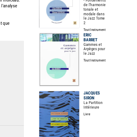
'un morceau.
- Fondements
de l'harmonie
 l'analyse
tonale et
modale dans
le Jazz Tome
nt que
2
Tout Instrument
ERIC
BARRET
Gammes et
Arpèges pour
le Jazz
Tout Instrument
JACQUES
SIRON
La Partition
Intérieure
Livre