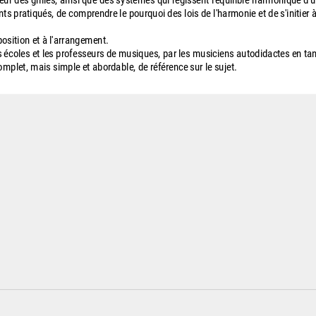
rieur des grilles, ainsi que des systèmes qui régissent l'équilibre harmonique d
nts pratiqués, de comprendre le pourquoi des lois de l'harmonie et de s'initier à
position et à l'arrangement.
s écoles et les professeurs de musiques, par les musiciens autodidactes en ta
mplet, mais simple et abordable, de référence sur le sujet.