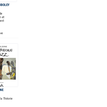
MBOLEY
de
n et
ent
ent
INE
 la Théorie