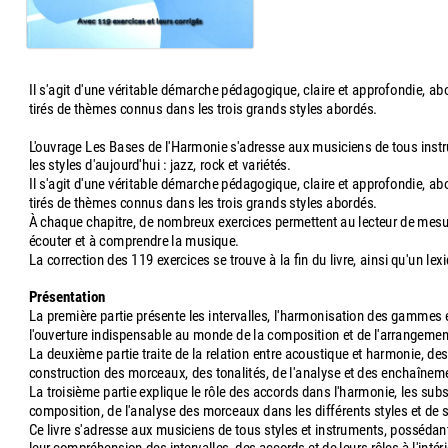
Il s'agit d'une véritable démarche pédagogique, claire et approfondie, 
tirés de thèmes connus dans les trois grands styles abordés.
L'ouvrage Les Bases de l'Harmonie s'adresse aux musiciens de tous instr
les styles d'aujourd'hui : jazz, rock et variétés.
Il s'agit d'une véritable démarche pédagogique, claire et approfondie, 
tirés de thèmes connus dans les trois grands styles abordés.
À chaque chapitre, de nombreux exercices permettent au lecteur de mesur
écouter et à comprendre la musique.
La correction des 119 exercices se trouve à la fin du livre, ainsi qu'un lex
Présentation
La première partie présente les intervalles, l'harmonisation des gammes et 
l'ouverture indispensable au monde de la composition et de l'arrangemen
La deuxième partie traite de la relation entre acoustique et harmonie, des v
construction des morceaux, des tonalités, de l'analyse et des enchaînem
La troisième partie explique le rôle des accords dans l'harmonie, les subs
composition, de l'analyse des morceaux dans les différents styles et de 
Ce livre s'adresse aux musiciens de tous styles et instruments, possédant