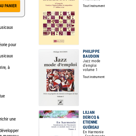
Tout Instrument
musicaux
éorie pour
PHILIPPE
musicaux
BAUDOIN
Jazz mode
d'emploi
ire, à
volume 1
Tout instrument
tue
LILIAN
DERICQ &
richir une
ETIENNE
GUÉREAU
 développer
En Harmonie