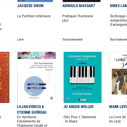
JACQUES SIRON
ARNOULD MASSART
DENIS LA
U
La Partition Intérieure
Pratiquer l'harmonie
Technique 
jazz
compositio
t
d'arrangem
z
Livre
Tout instrument
Tout Instrum
LILIAN DERICQ &
JO ANGER-WELLER
MARK LEV
ETIENNE GUÉREAU
e
En Harmonie -
Clés Pour L' Harmonie
Le Livre de
Fondements de
- le Blues
du Jazz
l'harmonie tonale et