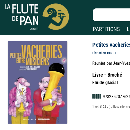
PARTITIONS
L
Petites vacherie
Christian BINET
Réunies par Jean-Yve
Livre - Broché
Fluide glacial
978235207762
1 vol. (192 p.) ; illustrations