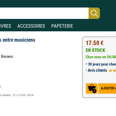
IVRES
ACCESSOIRES
PAPETERIE
s entre musiciens
17.50 €
EN STOCK
s Bosseur
Chez vous en 24/48
•
30 jours pour chan
•
Avis clients
6
 en couleur ; 21 x 15 cm - 2016