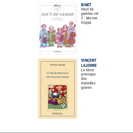
BINET
Haut de
gamme vol
2 : Ma non
troppo
VINCENT
LAJOINIE
Le ténor
provoque
des
maladies
graves