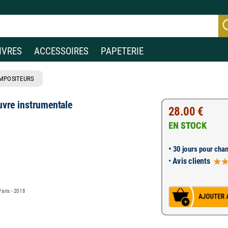
IVRES
ACCESSOIRES
PAPETERIE
MPOSITEURS
euvre instrumentale
28.00 €
EN STOCK
•
30 jours pour chan
•
Avis clients
1
Paris - 2018