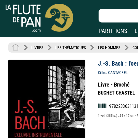
PARTITIONS
L
LIVRES
LES THÉMATIQUES
LES HOMMES
CO
J.-S. Bach : l'o
Gilles CANTAGREL
Livre - Broché
BUCHET-CHASTEL
978228303113
1 vol. (385 p.) ; 24 x 17 cm - 