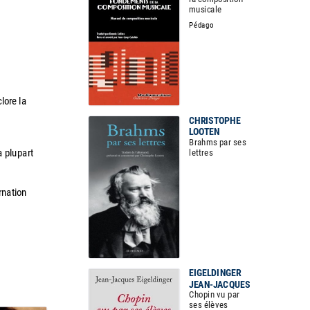
musicale
Pédago
lore la
CHRISTOPHE
LOOTEN
Brahms par ses
a plupart
lettres
rnation
EIGELDINGER
JEAN-JACQUES
Chopin vu par
ses élèves