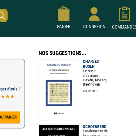
PANIER
CONNEXION
COMMAND
NOS SUGGESTIONS...
CHARLES
ROSEN
Le style
classique :
Haydn, Mozart,
Beethoven
ger d'avis !
Tel, n° 310
SCHOENBERG
Fondements de
la composition