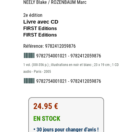
NEELY Blake / ROZENBAUM Marc
2e édition
Livre avec CD
FIRST Editions
FIRST Editions
Référence: 9782412059876
9782754001021 - 9782412059876
1 vol. (XIII-356 p.) ; illustrations en noir et blanc ; 23 x 19 cm ; 1 CD
audio - Paris - 2005
9782754001021 - 9782412059876
24.95 €
EN STOCK
•
30 jours pour changer d'avis !