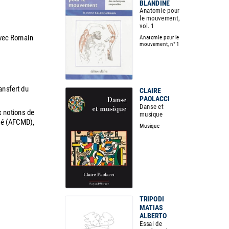
BLANDINE
Anatomie pour
le mouvement,
vol. 1
Avec Romain
Anatomie pour le
mouvement, n° 1
ansfert du
CLAIRE
PAOLACCI
Danse et
x notions de
musique
nsé (AFCMD),
Musique
TRIPODI
MATIAS
ALBERTO
Essai de