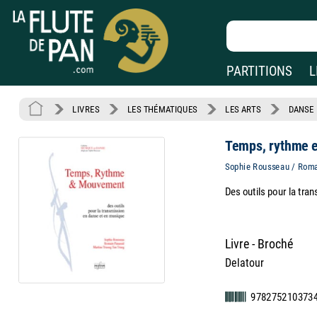
PARTITIONS
L
LIVRES
LES THÉMATIQUES
LES ARTS
DANSE
Temps, rythme 
Sophie Rousseau / Roma
Des outils pour la tr
Livre - Broché
Delatour
978275210373