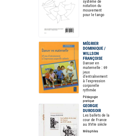
système de
notation du
mouvement
pour le tango
MÉGRIER
DOMINIQUE /
WILLSON
FRANÇOISE
Danser en
maternelle : 69
jeux
d'entraînement
à l'expression
corporelle
rythmée
Pédagogie
pratique
GEORGIE
DUROSOIR
Les ballets de la
cour de France
au XVIIe siècle
Mélophiles