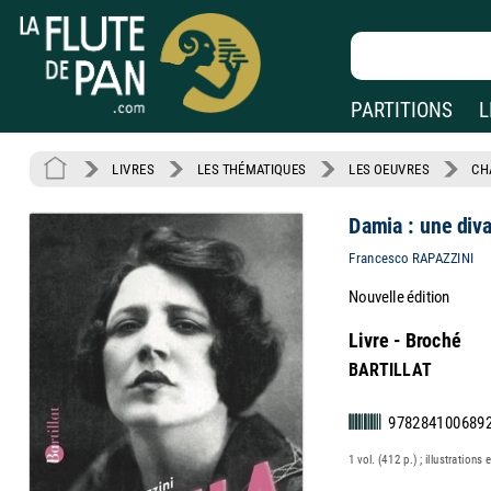
PARTITIONS
L
LIVRES
LES THÉMATIQUES
LES OEUVRES
CH
Damia : une diva
Francesco RAPAZZINI
Nouvelle édition
Livre - Broché
BARTILLAT
978284100689
1 vol. (412 p.) ; illustrations