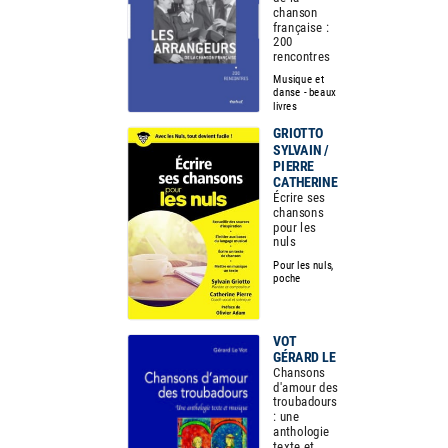
chanson
française :
200
rencontres
Musique et
danse - beaux
livres
GRIOTTO
SYLVAIN /
PIERRE
CATHERINE
Écrire ses
chansons
pour les
nuls
Pour les nuls,
poche
VOT
GÉRARD LE
Chansons
d'amour des
troubadours
: une
anthologie
texte et