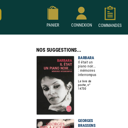
PANIER
CONNEXION
COMMANDES
NOS SUGGESTIONS...
BARBARA
Il était un
piano noir...
: mémoires
interrompus
Le livre de
poche, n°
14730
GEORGES
BRASSENS