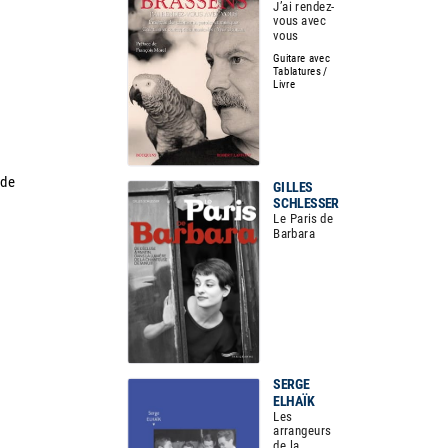
J’ai rendez-
vous avec
vous
Guitare avec
Tablatures /
Livre
 de
GILLES
SCHLESSER
Le Paris de
Barbara
SERGE
ELHAÏK
Les
arrangeurs
de la