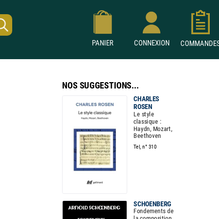
PANIER
CONNEXION
COMMAND
NOS SUGGESTIONS...
CHARLES
ROSEN
Le style
classique :
Haydn, Mozart,
Beethoven
Tel, n° 310
SCHOENBERG
Fondements de
la composition