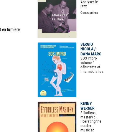
Analyser le
jazz
Contrepoints
t en lumière
SERGIO
NICOLA /
DANA MARC
SOS Impro
volume 1
débutants et
intermédiaires
KENNY
WERNER
Effortless
mastery :
liberating the
master
musician