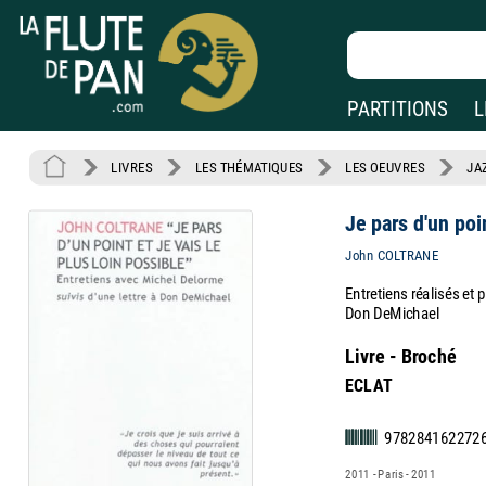
PARTITIONS
L
LIVRES
LES THÉMATIQUES
LES OEUVRES
JA
Je pars d'un poin
John COLTRANE
Entretiens réalisés et 
Don DeMichael
Livre - Broché
ECLAT
978284162272
2011 - Paris - 2011