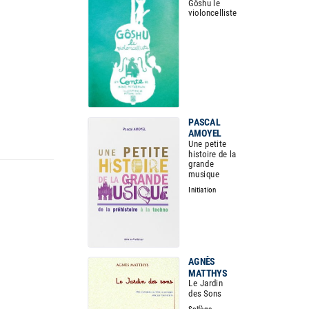
Gôshu le
violoncelliste
PASCAL
AMOYEL
Une petite
histoire de la
grande
musique
Initiation
AGNÈS
MATTHYS
Le Jardin
des Sons