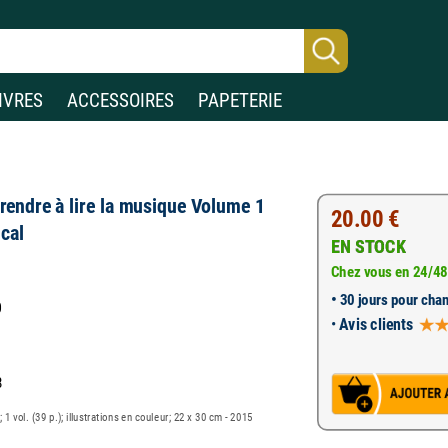
IVRES
ACCESSOIRES
PAPETERIE
rendre à lire la musique Volume 1
20.00 €
cal
EN STOCK
Chez vous en 24/48
•
30 jours pour chan
O
•
Avis clients
8
vol. (39 p.); illustrations en couleur; 22 x 30 cm - 2015