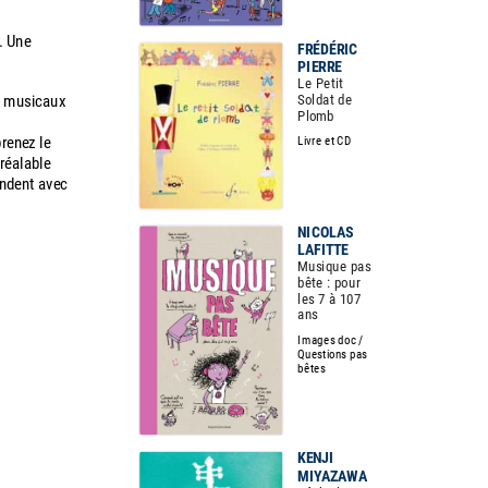
o. Une
FRÉDÉRIC
PIERRE
Le Petit
Soldat de
es musicaux
Plomb
prenez le
Livre et CD
réalable
endent avec
NICOLAS
LAFITTE
Musique pas
bête : pour
les 7 à 107
ans
Images doc /
Questions pas
bêtes
KENJI
MIYAZAWA