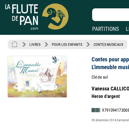
PARTITIONS
L
LIVRES
POUR LES ENFANTS
CONTES MUSICAUX
Contes pour app
L'immeuble musi
Clé de sol
Vanessa CALLIC
Heron d'argent
979109417300
30 décembre 2014,Cartonné; 1 