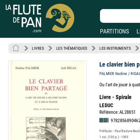
PARTITIONS
L
LIVRES
LES THÉMATIQUES
LES INSTRUMENTS
Le clavier bien 
PALMIER Nadine / RIGAL
Ou l'art de jouer à qu
Livre - Spirale
LEDUC
Référence: AL28851
9782856890462
Préfacier : Paul Badura-Skod
1 vol. (100 p.) - 1993