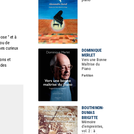
ose " et à
 ou de
nes curieux
DOMINIQUE
MERLET
ons et
Vers une Bonne
Maîtrise du
 des
Piano
Partition
BOUTHINON-
DUMAS
BRIGITTE
Mémoire
d’empreintes,
vol. 2 : à