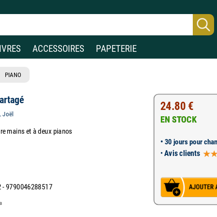
IVRES
ACCESSOIRES
PAPETERIE
PIANO
partagé
24.80 €
 Joël
EN STOCK
atre mains et à deux pianos
•
30 jours pour chan
•
Avis clients
 - 9790046288517
a