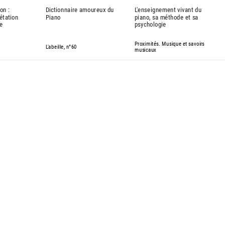
on :
Dictionnaire amoureux du
L'enseignement vivant du
rétation
Piano
piano, sa méthode et sa
e
psychologie
Proximités. Musique et savoirs
L'abeille, n°60
musicaux