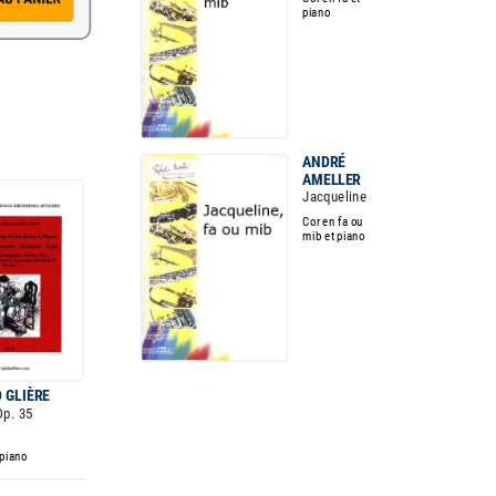
piano
ANDRÉ
AMELLER
Jacqueline
Cor en fa ou
mib et piano
 GLIÈRE
Op. 35
 piano