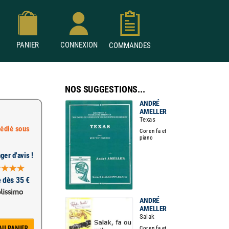
PANIER
CONNEXION
COMMANDES
NOS SUGGESTIONS...
ANDRÉ
AMELLER
Texas
édié sous
Cor en fa et
piano
ger d'avis !
e dès 35 €
ANDRÉ
AMELLER
Salak
Cor en fa et