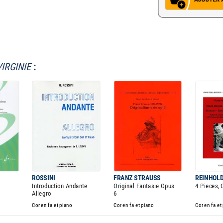
VIRGINIE
:
ROSSINI
FRANZ STRAUSS
REINHOLD
Introduction Andante
Original Fantasie Opus
4 Pieces, 
Allegro
6
Cor en fa et piano
Cor en fa et piano
Cor en fa et