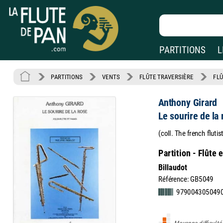
PARTITIONS
L
PARTITIONS
VENTS
FLÛTE TRAVERSIÈRE
FLÛ
Anthony Girard
Le sourire de la
(coll. The french fluti
Partition - Flûte 
Billaudot
Référence: GB5049
979004305049