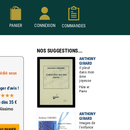
PANIER
CONNEXION
COMMANDES
NOS SUGGESTIONS...
ANTHONY
GIRARD
Il pleut
dans mon
édié sous
âme
joyeuse
Flûte et
ger d'avis !
Piano
e dès 35 €
ANTHONY
GIRARD
Images de
l'enfance