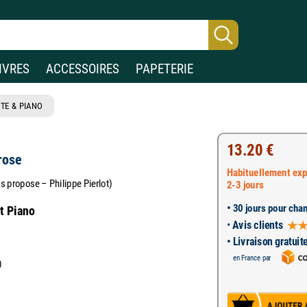
IVRES
ACCESSOIRES
PAPETERIE
TE & PIANO
13.20 €
 rose
Habituellement exp
sts propose – Philippe Pierlot)
2-3 jours
•
30 jours pour chan
et Piano
•
Avis clients
• Livraison gratuit
en France par
0