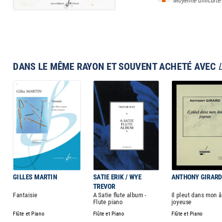
Moyenne difficulté
DANS LE MÊME RAYON ET SOUVENT ACHETÉ AVEC
GILLES MARTIN
SATIE ERIK / WYE
ANTHONY GIRAR
TREVOR
Fantaisie
A Satie flute album -
Il pleut dans mon 
Flute piano
joyeuse
Flûte et Piano
Flûte et Piano
Flûte et Piano