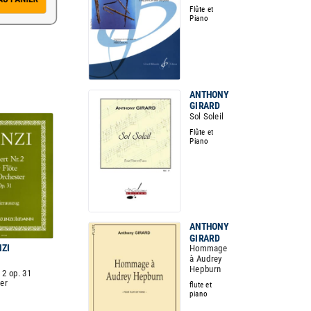
Flûte et
Piano
ANTHONY
GIRARD
Sol Soleil
Flûte et
Piano
ANTHONY
GIRARD
NZI
Hommage
à Audrey
Hepburn
 2 op. 31
ier
flute et
piano
o