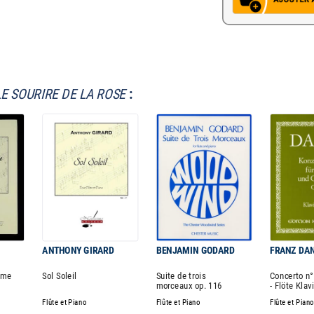
LE SOURIRE DE LA ROSE
:
D
ANTHONY GIRARD
BENJAMIN GODARD
FRANZ DA
âme
Sol Soleil
Suite de trois
Concerto n°
morceaux op. 116
- Flöte Klav
Flûte et Piano
Flûte et Piano
Flûte et Pian