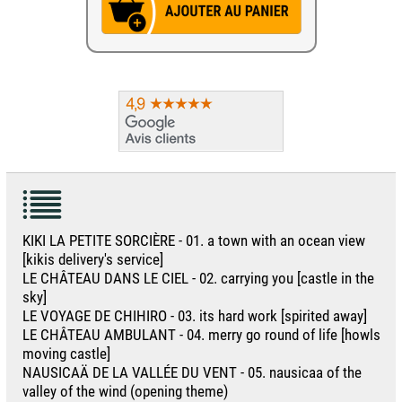
KIKI LA PETITE SORCIÈRE - 01. a town with an ocean view
[kikis delivery's service]
LE CHÂTEAU DANS LE CIEL - 02. carrying you [castle in the
sky]
LE VOYAGE DE CHIHIRO - 03. its hard work [spirited away]
LE CHÂTEAU AMBULANT - 04. merry go round of life [howls
moving castle]
NAUSICAÄ DE LA VALLÉE DU VENT - 05. nausicaa of the
valley of the wind (opening theme)