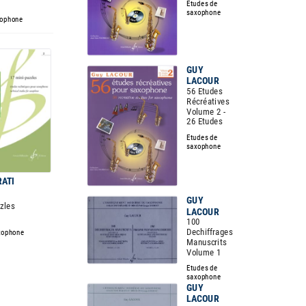
Etudes de
saxophone
xophone
GUY
LACOUR
56 Etudes
Récréatives
Volume 2 -
26 Etudes
Etudes de
saxophone
RATI
GUY
zles
LACOUR
100
Dechiffrages
xophone
Manuscrits
Volume 1
Etudes de
saxophone
GUY
LACOUR