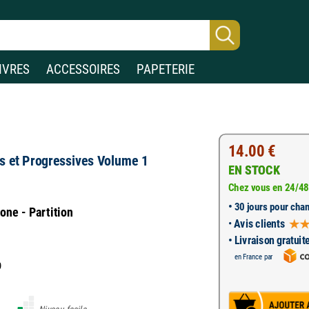
IVRES
ACCESSOIRES
PAPETERIE
14.00 €
es et Progressives Volume 1
EN STOCK
Chez vous en 24/48
•
30 jours pour chan
ne - Partition
•
Avis clients
• Livraison gratuit
en France par
9