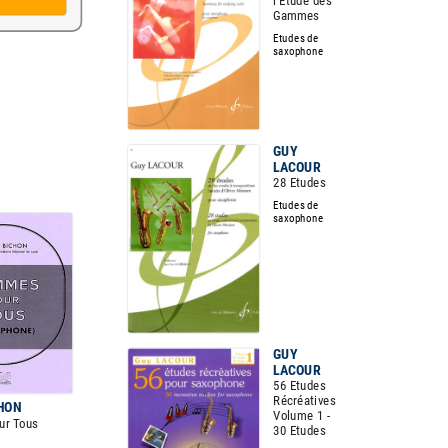
l'Etude des
Gammes
Etudes de
saxophone
GUY
LACOUR
28 Etudes
Etudes de
saxophone
GUY
LACOUR
56 Etudes
Récréatives
HON
Volume 1 -
r Tous
30 Etudes