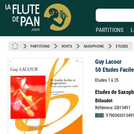
PARTITIONS
L
PARTITIONS
VENTS
SAXOPHONE
ETUDES
Guy Lacour
50 Etudes Facil
Etudes 1 à 25
Etudes de Saxopho
Billaudot
Référence: GB15491
979004301549