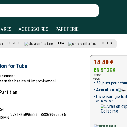
IVRES
ACCESSOIRES
PAPETERIE
CUIVRES
TUBA
ETUDES
14.40 €
ion for Tuba
EN STOCK
hargement
learn the basics of improvisation!
•
30 jours pour chan
•
Avis clients
Partition
• Livraison gratui
en France par
54
9781495096525 - 888680696085