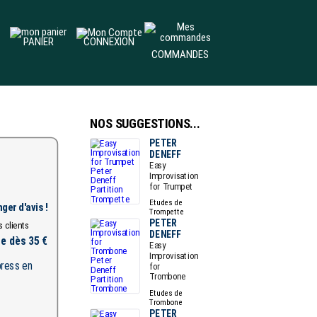
PANIER
CONNEXION
COMMANDES
NOS SUGGESTIONS...
PETER
DENEFF
Easy
Improvisation
for Trumpet
Etudes de
ger d'avis !
Trompette
PETER
DENEFF
te dès 35 €
Easy
Improvisation
for
Trombone
Etudes de
Trombone
PETER