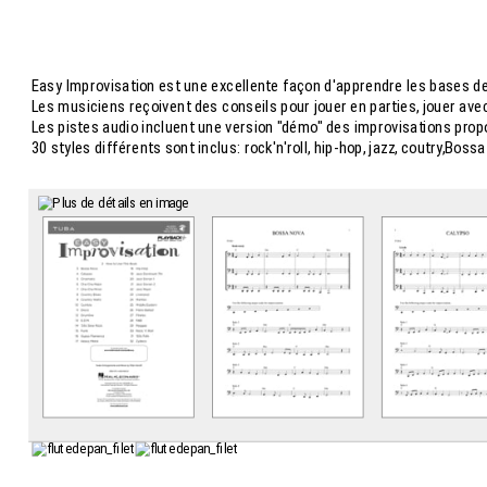
Easy Improvisation est une excellente façon d'apprendre les bases de 
Les musiciens reçoivent des conseils pour jouer en parties, jouer av
Les pistes audio incluent une version "démo" des improvisations propo
30 styles différents sont inclus: rock'n'roll, hip-hop, jazz, coutry,Boss