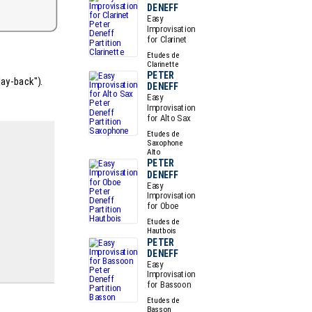
DENEFF
Easy
Improvisation
for Clarinet
Etudes de
Clarinette
PETER
lay-back").
DENEFF
Easy
Improvisation
for Alto Sax
Etudes de
Saxophone
Alto
PETER
DENEFF
Easy
Improvisation
for Oboe
Etudes de
Hautbois
PETER
DENEFF
Easy
Improvisation
for Bassoon
Etudes de
Basson