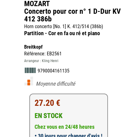
MOZART
Concerto pour cor n° 1 D-Dur KV
412 386b
Horn concerto [No. 1] K. 412/514 (386b)
Partition - Cor en fa ou ré et piano
Breitkopf
Référence: EB2561
Arrangeur : Kling Henri
9790004161135
Moyenne difficulté
27.20 €
EN STOCK
Chez vous en 24/48 heures
•
30 jours pour changer d'avis !