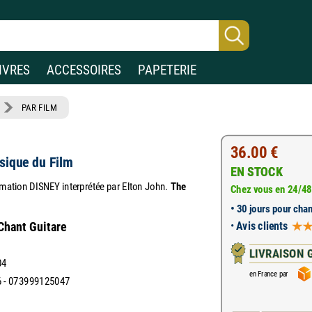
IVRES
ACCESSOIRES
PAPETERIE
PAR FILM
36.00 €
sique du Film
EN STOCK
mation DISNEY interprétée par Elton John.
The
Chez vous en 24/48
•
30 jours pour chan
•
Avis clients
 Chant Guitare
LIVRAISON 
04
en France par
 - 073999125047