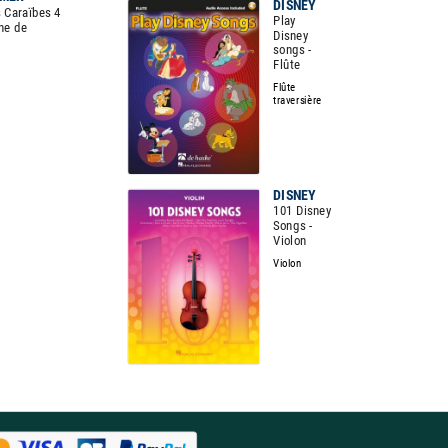
DISNEY
s Caraïbes 4
Play
ine de
Disney
songs -
Flûte
Flûte
traversière
DISNEY
101 Disney
Songs -
Violon
Violon