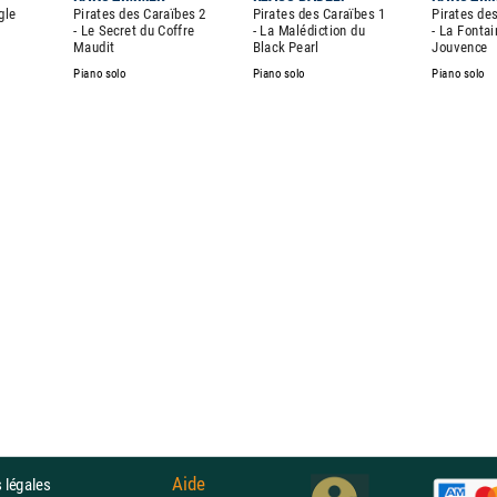
gle
Pirates des Caraïbes 2
Pirates des Caraïbes 1
Pirates de
- Le Secret du Coffre
- La Malédiction du
- La Fonta
Maudit
Black Pearl
Jouvence
Piano solo
Piano solo
Piano solo
Aide
 légales