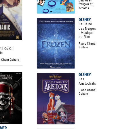
paroles en
français et
accords
DISNEY
La Reine
des Neiges
- Musique
du Film
Piano Chant
Guitare
ill Go On
ic
 Chant Guitare
DISNEY
Les
Aristochats
Piano Chant
Guitare
MMER