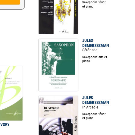
Saxophone ténor
et piano
JULES
DEMERSSEMAN
Sérénade
Saxophone alto et
piano
JULES
DEMERSSEMAN
In Arcadie
Saxophone ténor
et piano
OVSKY