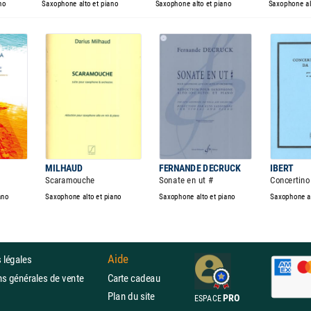
no
Saxophone alto et piano
Saxophone alto et piano
Saxophone al
MILHAUD
FERNANDE DECRUCK
IBERT
Scaramouche
Sonate en ut #
Concertin
ano
Saxophone alto et piano
Saxophone alto et piano
Saxophone al
Aide
 légales
ons générales de vente
Carte cadeau
Plan du site
PRO
ESPACE