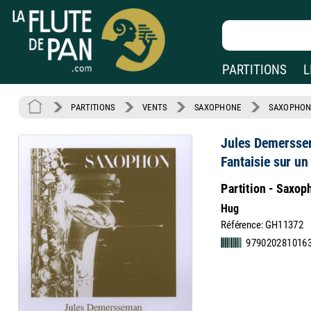
PARTITIONS
L
PARTITIONS
VENTS
SAXOPHONE
SAXOPHON
Jules Demerss
Fantaisie sur un
Partition - Saxop
Hug
Référence: GH11372
979020281016