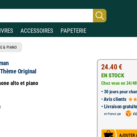
IVRES
ACCESSOIRES
PAPETERIE
E & PIANO
eman
24.40 €
 Thème Original
EN STOCK
hone alto et piano
Chez vous en 24/48
•
30 jours pour chan
•
Avis clients
• Livraison gratuit
3
en France par