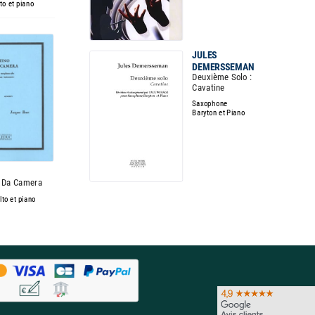
to et piano
JULES
DEMERSSEMAN
Deuxième Solo :
Cavatine
Saxophone
Baryton et Piano
o Da Camera
to et piano