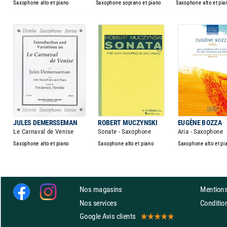
Saxophone alto et piano
Saxophone soprano et piano
Saxophone alto et pia
JULES DEMERSSEMAN
ROBERT MUCZYNSKI
EUGÈNE BOZZA
Le Carnaval de Venise
Sonate - Saxophone
Aria - Saxophone
Saxophone alto et piano
Saxophone alto et piano
Saxophone alto et pi
Nos magasins
Mentions
Nos services
Conditi
Google Avis clients