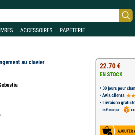
IVRES
ACCESSOIRES
PAPETERIE
rangement au clavier
22.70 €
EN STOCK
Sebastia
•
30 jours pour chan
•
Avis clients
• Livraison gratuit
en France par
9