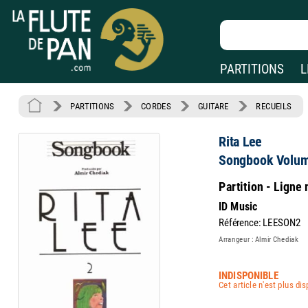
PARTITIONS
L
PARTITIONS
CORDES
GUITARE
RECUEILS
Rita Lee
Songbook Volum
Partition - Ligne
ID Music
Référence: LEESON2
Arrangeur : Almir Chediak
INDISPONIBLE
Cet article n'est plus di