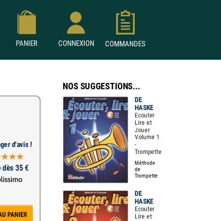
PANIER
CONNEXION
COMMANDES
NOS SUGGESTIONS...
DE
HASKE
Ecouter
Lire et
Jouer
Volume 1
ger d'avis !
-
Trompette
Méthode
e dès 35 €
de
Trompette
DE
HASKE
Ecouter
Lire et