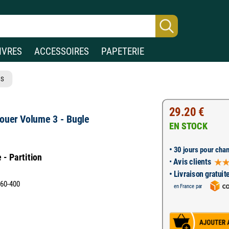
IVRES
ACCESSOIRES
PAPETERIE
S
29.20 €
Jouer Volume 3 - Bugle
EN STOCK
•
30 jours pour chan
- Partition
•
Avis clients
• Livraison gratuit
160-400
en France par