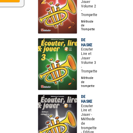
Jouer
Volume 2
-
Trompette
Méthode
de
Trompette
DE
HASKE
Ecouter
Lire et
Jouer
Volume 3
-
Trompette
Méthode
de
trompette
DE
HASKE
Ecouter
Lire et
Jouer -
Méthode
de
trompette
- Edition