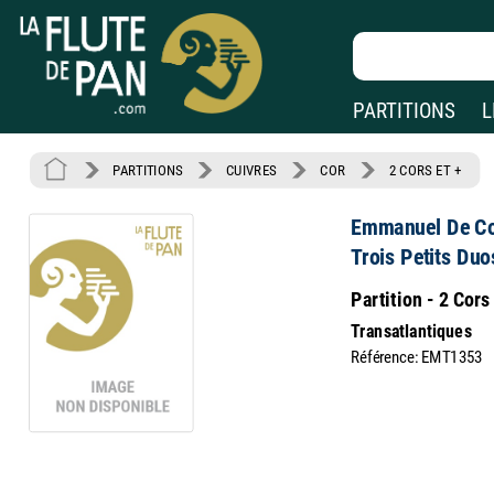
PARTITIONS
L
PARTITIONS
CUIVRES
COR
2 CORS ET +
Emmanuel De Co
Trois Petits Du
Partition - 2 Cors
Transatlantiques
Référence: EMT1353