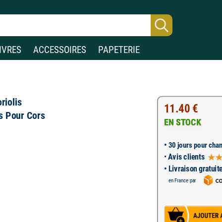
IVRES
ACCESSOIRES
PAPETERIE
riolis
11.40 €
os Pour Cors
EN STOCK
•
30 jours pour chan
•
Avis clients
• Livraison gratuit
en France par