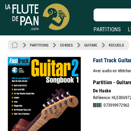
PARTITIONS
L
PARTITIONS
CORDES
GUITARE
RECUEILS
Fast Track Guita
Avec audio en télécha
Partition - Guitar
De Haske
Référence: HLE00697
073999972962