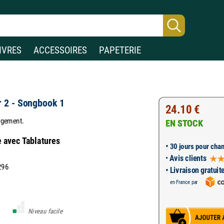
IVRES
ACCESSOIRES
PAPETERIE
r 2 - Songbook 1
24.10 €
rgement.
EN STOCK
e avec Tablatures
•
30 jours pour chan
•
Avis clients
296
• Livraison gratuit
en France par
Niveau facile