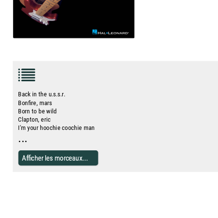
Back in the u.s.s.r.
Bonfire, mars
Born to be wild
Clapton, eric
I'm your hoochie coochie man
...
Afficher les morceaux...