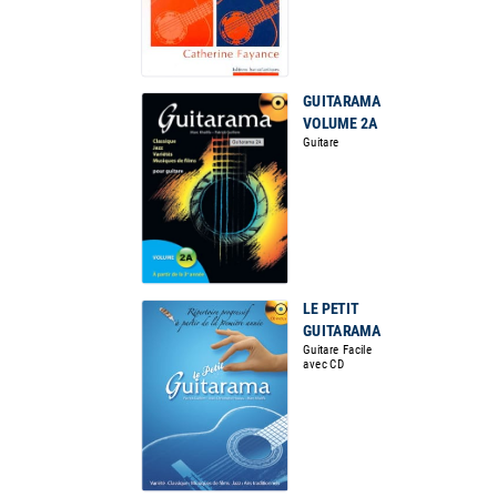
GUITARAMA
VOLUME 2A
Guitare
LE PETIT
GUITARAMA
Guitare Facile
avec CD