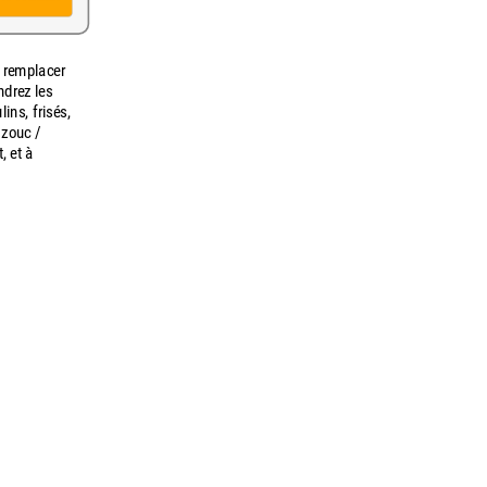
r remplacer
ndrez les
ins, frisés,
 zouc /
, et à