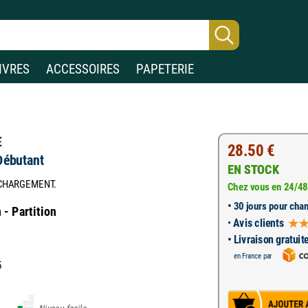
IVRES
ACCESSOIRES
PAPETERIE
E
28.50 €
Débutant
EN STOCK
ECHARGEMENT.
Chez vous en 24/48
•
30 jours pour chan
- Partition
•
Avis clients
• Livraison gratuit
en France par
5