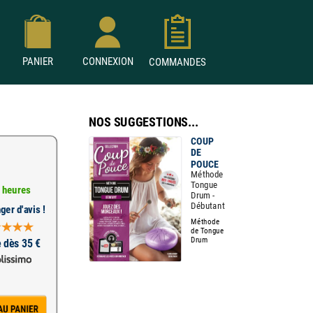
PANIER
CONNEXION
COMMANDES
NOS SUGGESTIONS...
COUP
DE
POUCE
Méthode
Tongue
 heures
Drum -
Débutant
ger d'avis !
Méthode
de Tongue
Drum
e dès 35 €