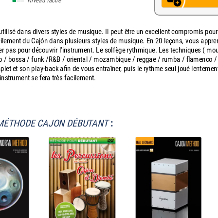
Niveau facile
ilisé dans divers styles de musique. Il peut être un excellent compromis pou
acilement du Cajón dans plusieurs styles de musique. En 20 leçons, vous appre
r pas pour découvrir l'instrument. Le solfège rythmique. Les techniques ( moul
: pop / bossa / funk /R&B / oriental / mozambique / reggae / rumba / flamenco /
et et son play-back afin de vous entraîner, puis le rythme seul joué lentement
 instrument se fera très facilement.
MÉTHODE CAJON DÉBUTANT
: