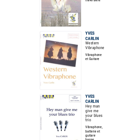
YVES
CARLIN
Western
Vibraphone
Vibraphone
et Guitare
YVES
CARLIN
Hey man
give me
your blues
trio
Vibraphone,
batterie et
guitare
basse