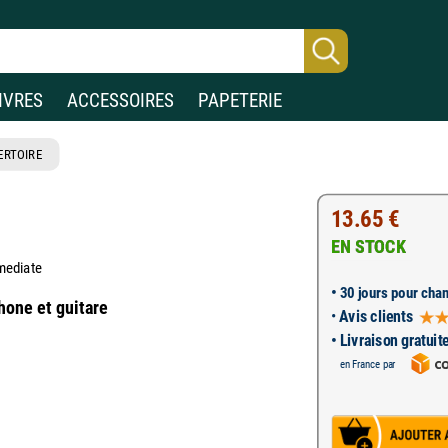
IVRES
ACCESSOIRES
PAPETERIE
ERTOIRE
13.65 €
EN STOCK
rmediate
•
30 jours pour chan
hone et guitare
•
Avis clients
• Livraison gratuit
en France par