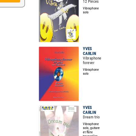
12 Pièces
Vibraphone
solo
YVES
CARLIN
Vibraphone
forever
Vibraphone
solo
YVES
CARLIN
Dream trio
Vibraphone
solo, guitare
et flûte
traversière