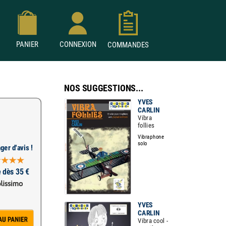
PANIER
CONNEXION
COMMANDES
NOS SUGGESTIONS...
YVES
CARLIN
Vibra
follies
Vibraphone
solo
ger d'avis !
e dès 35 €
YVES
CARLIN
Vibra cool -