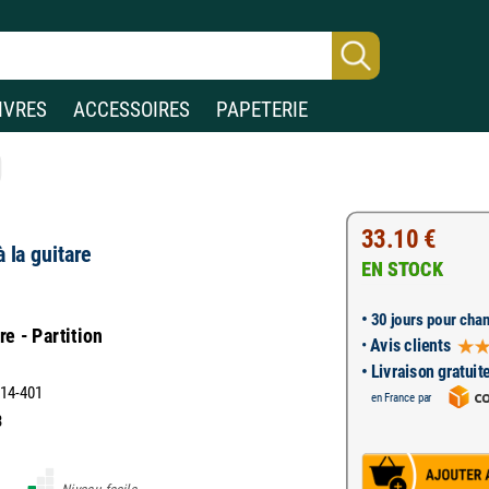
IVRES
ACCESSOIRES
PAPETERIE
33.10 €
 la guitare
EN STOCK
•
30 jours pour chan
e - Partition
•
Avis clients
• Livraison gratuit
514-401
en France par
3