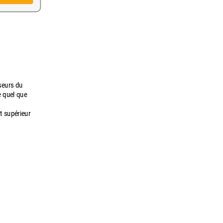
seurs du
e quel que
t supérieur