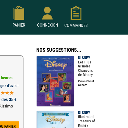
PANIER
CONNEXION
COMMANDES
NOS SUGGESTIONS...
DISNEY
Les Plus
Grandes
Chansons
de Disney
 heures
Piano Chant
Guitare
ger d'avis !
e dès 35 €
DISNEY
Illustrated
Treasury of
Disney