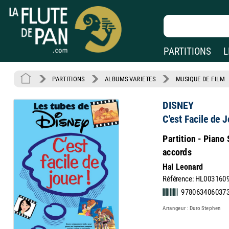
PARTITIONS
L
PARTITIONS
ALBUMS VARIETES
MUSIQUE DE FILM
DISNEY
C'est Facile de 
Partition - Piano 
accords
Hal Leonard
Référence: HL003160
978063406037
Arrangeur : Duro Stephen