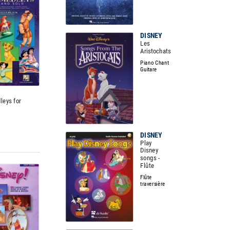
DISNEY
Les
Aristochats
Piano Chant
Guitare
leys for
DISNEY
Play
Disney
songs -
Flûte
Flûte
traversière