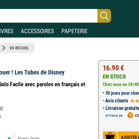
IVRES
ACCESSOIRES
PAPETERIE
EN RECUEIL
16.90 €
Jouer ! Les Tubes de Disney
EN STOCK
Solo Facile avec paroles en français et
Chez vous en 24/48
•
30 jours pour chan
•
Avis clients
• Livraison gratuit
92
en France par
3
Niveau facile