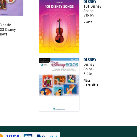
DISNEY
101 Disney
Songs -
Violon
Violon
Classic
 33 Disney
hows
DISNEY
Disney
Solos -
Flûte
Flûte
traversière