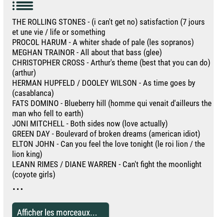
THE ROLLING STONES - (i can't get no) satisfaction (7 jours
et une vie / life or something
PROCOL HARUM - A whiter shade of pale (les sopranos)
MEGHAN TRAINOR - All about that bass (glee)
CHRISTOPHER CROSS - Arthur's theme (best that you can do)
(arthur)
HERMAN HUPFELD / DOOLEY WILSON - As time goes by
(casablanca)
FATS DOMINO - Blueberry hill (homme qui venait d'ailleurs the
man who fell to earth)
JONI MITCHELL - Both sides now (love actually)
GREEN DAY - Boulevard of broken dreams (american idiot)
ELTON JOHN - Can you feel the love tonight (le roi lion / the
lion king)
LEANN RIMES / DIANE WARREN - Can't fight the moonlight
(coyote girls)
...
Afficher les morceaux...