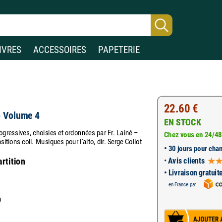
IVRES
ACCESSOIRES
PAPETERIE
22.60 €
to Volume 4
EN STOCK
rogressives, choisies et ordonnées par Fr. Lainé –
Chez vous en 24/48
sitions coll. Musiques pour l'alto, dir. Serge Collot
•
30 jours pour chan
•
Avis clients
artition
• Livraison gratuit
en France par
9