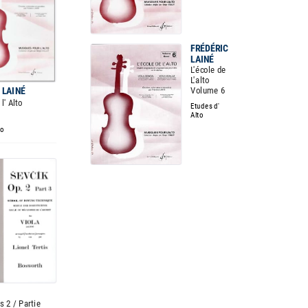
FRÉDÉRIC
LAINÉ
L'école de
L'alto
Volume 6
 LAINÉ
 l' Alto
Etudes d'
Alto
to
 2 / Partie