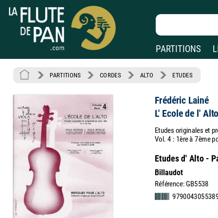
PARTITIONS
L
PARTITIONS
CORDES
ALTO
ETUDES
Frédéric Lainé
L' Ecole de l' Al
Etudes originales et p
Vol. 4 : 1ère à 7ème po
Etudes d' Alto - P
Billaudot
Référence: GB5538
979004305538