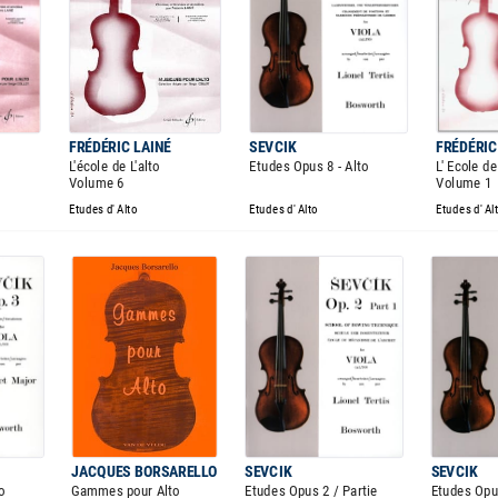
FRÉDÉRIC LAINÉ
SEVCIK
FRÉDÉRIC
L'école de L'alto
Etudes Opus 8 - Alto
L' Ecole de
Volume 6
Volume 1
Etudes d' Alto
Etudes d' Alto
Etudes d' Al
JACQUES BORSARELLO
SEVCIK
SEVCIK
o
Gammes pour Alto
Etudes Opus 2 / Partie
Etudes Opus