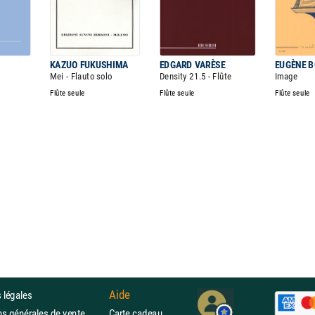
KAZUO FUKUSHIMA
EDGARD VARÈSE
EUGÈNE 
Mei - Flauto solo
Density 21.5 - Flûte
Image
Flûte seule
Flûte seule
Flûte seule
Aide
 légales
ons générales de vente
Carte cadeau