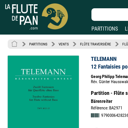
PARTITIONS
L
PARTITIONS
VENTS
FLÛTE TRAVERSIÈRE
FLÛ
TELEMANN
12 Fantaisies po
Georg Philipp Telema
Rév. Günter Hausswal
Partition - Flûte 
Bärenreiter
Référence: BA2971
979000642823