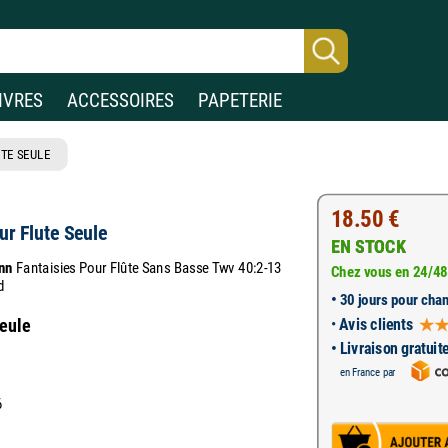
IVRES
ACCESSOIRES
PAPETERIE
TE SEULE
18.50 €
ur Flute Seule
EN STOCK
nn
Fantaisies Pour Flûte Sans Basse Twv 40:2-13
Chez vous en 24/48
d
•
30 jours pour chan
•
Avis clients
seule
• Livraison gratuit
en France par
6