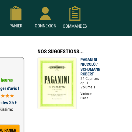
PANIER
CONNEXION
COMMANDES
NOS SUGGESTIONS...
PAGANINI
NICCOLÒ /
SCHUMANN
ROBERT
24 Caprices
 heures
op. 1
Volume 1
ger d'avis !
Violon et
Piano
e dès 35 €