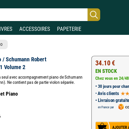
IVRES
ACCESSOIRES
PAPETERIE
NO
ò / Schumann Robert
34.10 €
 1 Volume 2
EN STOCK
lon seul avec accompagnement piano de Schumann
Chez vous en 24/48
). Ne contient pas de partie violon séparée.
•
30 jours pour chan
•
Avis clients
 et Piano
• Livraison gratuit
en France par
6