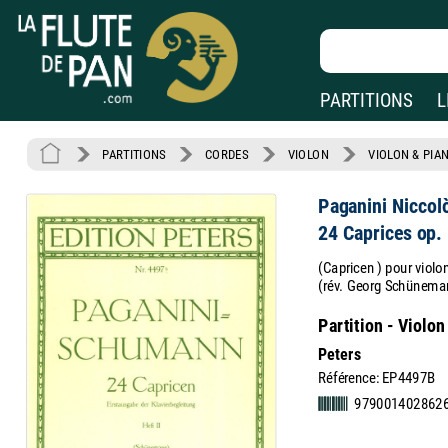
PARTITIONS
L
PARTITIONS
CORDES
VIOLON
VIOLON & PIA
Paganini Niccol
24 Caprices op.
(Capricen ) pour vio
(rév. Georg Schünemann
Partition - Violon
Peters
Référence: EP4497B
979001402862