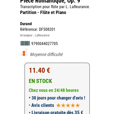
Pièce Romantique, Op. 9
Transcription pour flûte par L. Lafleurance.
Partition - Flûte et Piano
Durand
Référence: DF508201
Arrangeur : Lafleurance
9790044027705
Moyenne difficulté
11.40 €
EN STOCK
Chez vous en 24/48 heures
•
30 jours pour changer d'avis !
•
Avis clients
• Livraison gratuite dès 35 €