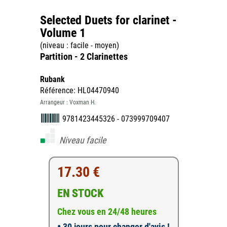
Selected Duets for clarinet -
Volume 1
(niveau : facile - moyen)
Partition - 2 Clarinettes
Rubank
Référence: HL04470940
Arrangeur : Voxman H.
9781423445326 - 073999709407
Niveau facile
17.30 €
EN STOCK
Chez vous en 24/48 heures
•
30 jours pour changer d'avis !