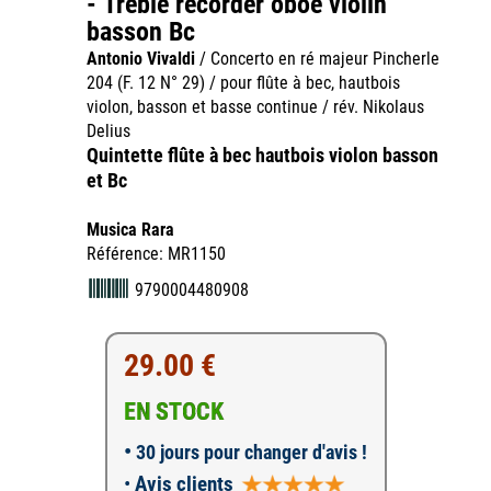
- Treble recorder oboe violin
basson Bc
Antonio Vivaldi
/ Concerto en ré majeur Pincherle
204 (F. 12 N° 29) / pour flûte à bec, hautbois
violon, basson et basse continue / rév. Nikolaus
Delius
Quintette flûte à bec hautbois violon basson
et Bc
Musica Rara
Référence: MR1150
9790004480908
29.00 €
EN STOCK
•
30 jours pour changer d'avis !
•
Avis clients