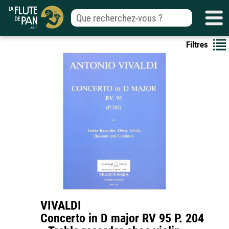
Filtres
VIVALDI
Concerto in D major RV 95 P. 204