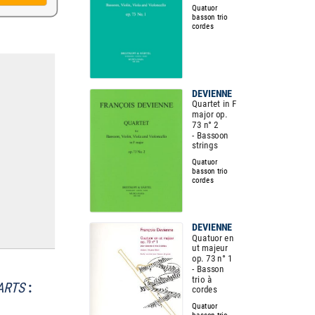
Quatuor
basson trio
cordes
DEVIENNE
Quartet in F
major op.
73 n° 2
- Bassoon
strings
Quatuor
basson trio
cordes
DEVIENNE
Quatuor en
ut majeur
op. 73 n° 1
- Basson
trio à
PARTS
:
cordes
Quatuor
basson trio