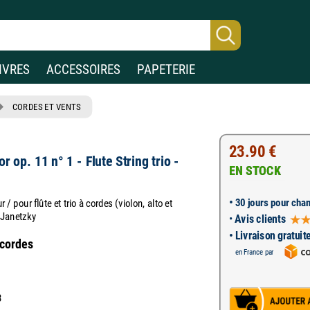
IVRES
ACCESSOIRES
PAPETERIE
CORDES ET VENTS
23.90 €
r op. 11 n° 1 - Flute String trio -
EN STOCK
•
30 jours pour chan
 / pour flûte et trio à cordes (violon, alto et
t Janetzky
•
Avis clients
• Livraison gratuit
 cordes
en France par
3