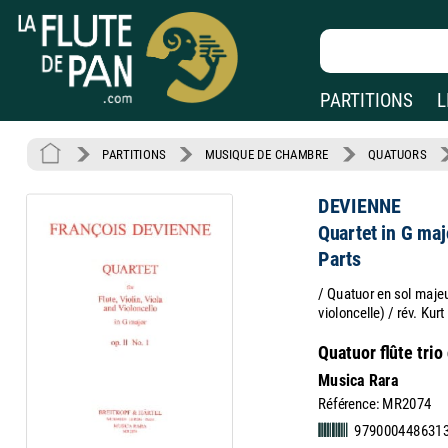
PARTITIONS
L
PARTITIONS
MUSIQUE DE CHAMBRE
QUATUORS
DEVIENNE
Quartet in G majo
Parts
/ Quatuor en sol majeur
violoncelle) / rév. Kur
Quatuor flûte trio
Musica Rara
Référence: MR2074
979000448631