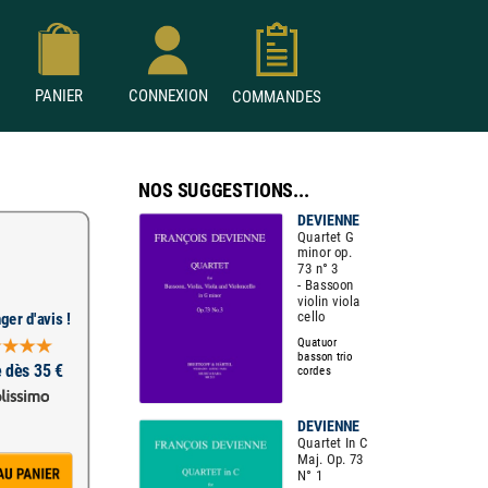
PANIER
CONNEXION
COMMANDES
NOS SUGGESTIONS...
DEVIENNE
Quartet G
minor op.
73 n° 3
- Bassoon
violin viola
cello
ger d'avis !
Quatuor
basson trio
e dès 35 €
cordes
DEVIENNE
Quartet In C
Maj. Op. 73
N° 1