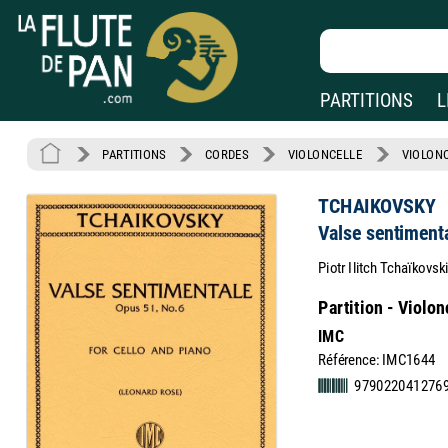
PARTITIONS
L
PARTITIONS
CORDES
VIOLONCELLE
VIOLONC
TCHAIKOVSKY
Valse sentimenta
Piotr Ilitch Tchaïkovsk
Partition - Violon
IMC
Référence: IMC1644
9790220412769 