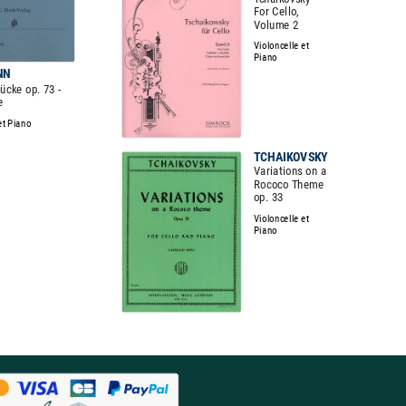
For Cello,
Volume 2
Violoncelle et
Piano
NN
ücke op. 73 -
e
et Piano
TCHAIKOVSKY
Variations on a
Rococo Theme
op. 33
Violoncelle et
Piano