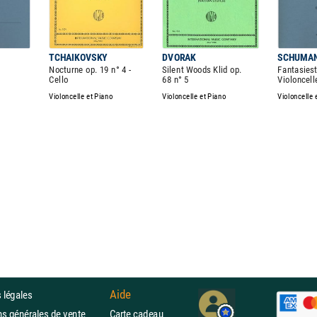
TCHAIKOVSKY
DVORAK
SCHUMA
Nocturne op. 19 n° 4 -
Silent Woods Klid op.
Fantasiest
Cello
68 n° 5
Violoncell
Violoncelle et Piano
Violoncelle et Piano
Violoncelle 
Aide
 légales
ons générales de vente
Carte cadeau