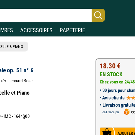
IVRES
ACCESSOIRES
PAPETERIE
ELLE & PIANO
18.30 €
le op. 51 n° 6
EN STOCK
i rév. Leonard Rose
Chez vous en 24/48
•
30 jours pour chan
celle et Piano
•
Avis clients
• Livraison gratuit
en France par
- IMC - 1644§00