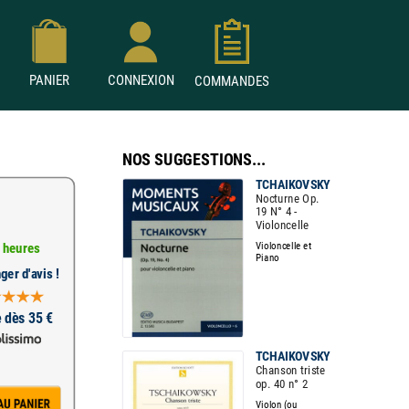
PANIER
CONNEXION
COMMANDES
NOS SUGGESTIONS...
TCHAIKOVSKY
Nocturne Op.
19 N° 4 -
Violoncelle
Violoncelle et
 heures
Piano
ger d'avis !
e dès 35 €
TCHAIKOVSKY
Chanson triste
op. 40 n° 2
Violon (ou