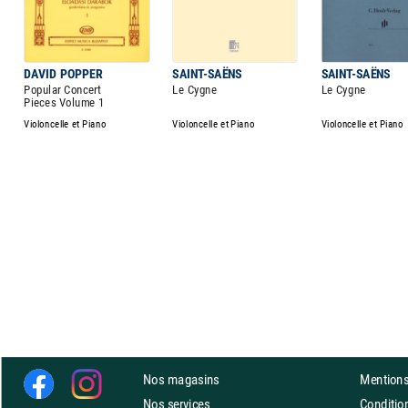
DAVID POPPER
SAINT-SAËNS
SAINT-SAËNS
Popular Concert
Le Cygne
Le Cygne
Pieces Volume 1
Violoncelle et Piano
Violoncelle et Piano
Violoncelle et Piano
Nos magasins
Mentions
Nos services
Conditi