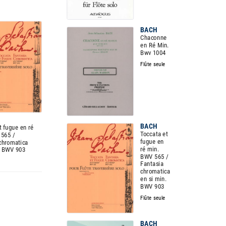
BACH
Chaconne
en Ré Min.
Bwv 1004
Flûte seule
BACH
t fugue en ré
Toccata et
 565 /
fugue en
chromatica
ré min.
. BWV 903
BWV 565 /
Fantasia
chromatica
en si min.
BWV 903
Flûte seule
BACH