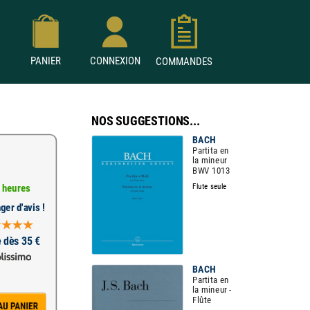
PANIER
CONNEXION
COMMANDES
NOS SUGGESTIONS...
BACH
Partita en
la mineur
BWV 1013
Flute seule
 heures
ger d'avis !
e dès 35 €
BACH
Partita en
la mineur -
Flûte