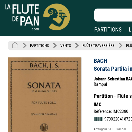
PARTITIONS
L
PARTITIONS
VENTS
FLÛTE TRAVERSIÈRE
FLÛ
BACH
Sonata Partita i
Johann Sebastian BA
Rampal
Partition - Flûte 
IMC
Référence: IMC2380
9790220418723 
Arrangeur : J. P. Rampal