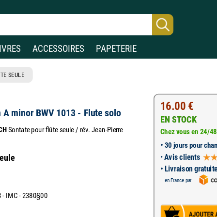
IVRES
ACCESSOIRES
PAPETERIE
TE SEULE
16.00 €
n A minor BWV 1013 - Flute solo
EN STOCK
CH
Sontate pour flûte seule / rév. Jean-Pierre
Chez vous en 24/48
•
30 jours pour chan
•
Avis clients
seule
• Livraison gratuit
en France par
- IMC - 2380§00