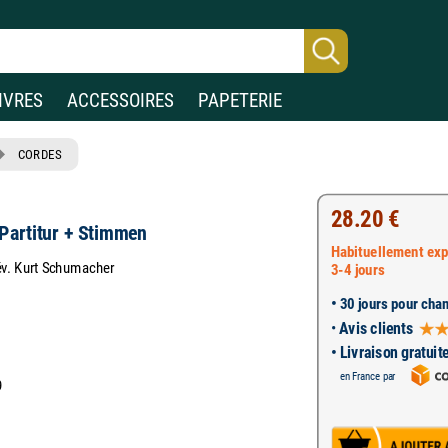
IVRES
ACCESSOIRES
PAPETERIE
CORDES
28.20 €
 Partitur + Stimmen
Habituellement exp
rév. Kurt Schumacher
3-4 jours
•
30 jours pour chan
•
Avis clients
• Livraison gratuit
en France par
9