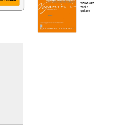
violon-alto-
vcelle-
guitare