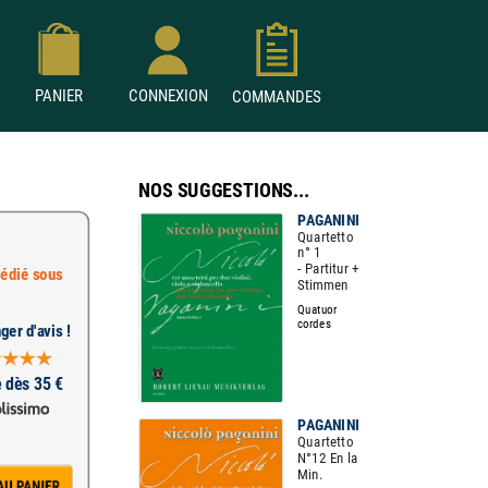
PANIER
CONNEXION
COMMANDES
NOS SUGGESTIONS...
PAGANINI
Quartetto
n° 1
- Partitur +
édié sous
Stimmen
Quatuor
cordes
ger d'avis !
e dès 35 €
PAGANINI
Quartetto
N°12 En la
Min.