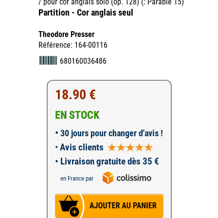
/ pour cor anglais solo (op. 128) (: Parable 15)
Partition - Cor anglais seul
Theodore Presser
Référence: 164-00116
680160036486
18.90 €
EN STOCK
•
30 jours pour changer d'avis !
•
Avis clients
• Livraison gratuite dès 35 €
en France par